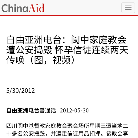
T
o
g
g
l
自由亚洲电台：阆中家庭教会
e
n
遭公安捣毁 怀孕信徒连续两天
a
传唤（图，视频）
v
i
g
a
t
i
5/30/2012
o
n
自由亚洲电台
普通话 2012-05-30
四川阆中基督教家庭教会聚会场所星期三遭当地二
十多名公安捣毁，并运走信徒用品扣押。该教会李