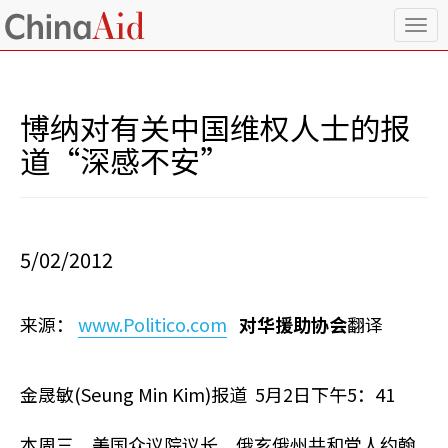
T
o
g
g
l
博纳对有关中国维权人士的报
e
n
道“深感不安”
a
v
i
g
a
5/02/2012
t
i
o
来源：
www.Politico.com
对华援助协会
翻译
n
金晟敏(Seung Min Kim)报道 5月2日下午5：41
本周三，美国众议院议长，俄亥俄州共和党人约翰