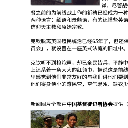
详，尽管战
餐之前的为前线战士作的祈祷已经成为一
两种语言：缅语和景颇语，有的还懂些英语
信仰天主教和原始宗教。
克钦脱离英国殖民统治已经65年了，但还
员会」，就设置在一座英式法庭的旧址中
克钦听不到枪炮声，却已全民皆兵，平静
上还系着一条大大的红领巾，据说这是前
里感觉到他们非常友好的与我们讲他们要到
他们寄身狭小的难民营，空气混浊、缺衣
新闻图片全部由
中国基督徒记者协会
提供