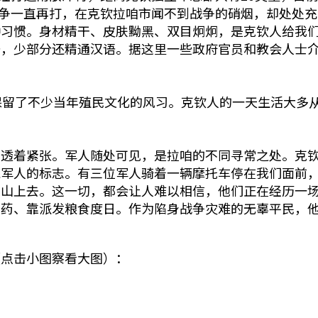
争一直再打，在克钦拉咱市闻不到战争的硝烟，却处处充
种习惯。身材精干、皮肤黝黑、双目炯炯，是克钦人给我
，少部分还精通汉语。据这里一些政府官员和教会人士介
保留了不少当年殖民文化的风习。克钦人的一天生活大多
。
中透着紧张。军人随处可见，是拉咱的不同寻常之处。克
线军人的标志。有三位军人骑着一辆摩托车停在我们面前
山上去。这一切，都会让人难以相信，他们正在经历一场
少药、靠派发粮食度日。作为陷身战争灾难的无辜平民，
（点击小图察看大图）：