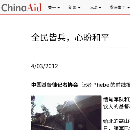
关于
新闻
运动
参与事工
全民皆兵，心盼和平
4/03/2012
中国基督徒记者协会
记者 Phebe 的前线
缅甸军队和
钦人的基督
缅北的高山
日，缅军已