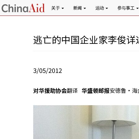
关于
新闻
运动
参与事工
逃亡的中国企业家李俊详
3/05/2012
对华援助协会
翻译
华盛顿邮报
安德鲁•海金斯