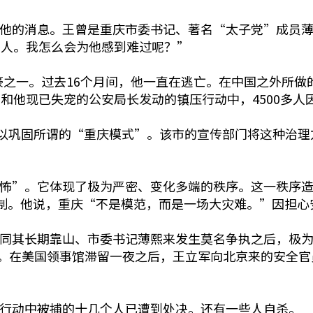
他的消息。王曾是重庆市委书记、著名“太子党”成员薄
多人。我怎么会为他感到难过呢？”
豪之一。过去16个月间，他一直在逃亡。在中国之外所做
和他现已失宠的公安局长发动的镇压行动中，4500多人
以巩固所谓的“重庆模式”。该市的宣传部门将这种治理
怖”。它体现了极为严密、变化多端的秩序。这一秩序造
制。他说，重庆“不是模范，而是一场大灾难。”因担心
同其长期靠山、市委书记薄熙来发生莫名争执之后，极为
护。在美国领事馆滞留一夜之后，王立军向北京来的安全
行动中被捕的十几个人已遭到处决。还有一些人自杀。