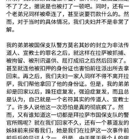
不了了之，据说是也被打了一顿吧。同时，还有一
个老弟兄同样被牵连了，甚至说要罚款什么的。然
而，对于当时的具体情况，我们夫妇并不是非常了
解。
我的弟弟被国保支队警方莫名其妙的封立为非法传
道人、宣教士的罪名之后，就这样在拉萨被抓捕、
被拘留、被刑讯逼供、屈打成招之后然后回家了。
甚至就连他被扣押的身份证也害怕前往派出所去拿
回来。再之后，我们夫妇一家人同样不得不离开拉
萨，我们帮他拿回了他的身份证。但是，我的弟弟
却是回家以后，躁狂症复发，强迫症复发，而且总
是认为，自己就是一个名符其实的传道人、宣教士
了。许多人说他这一次恐怕是真的彻底疯了。然
而，又有谁知道这一切都是拜拉萨市国保支队的警
官所赐呢？就在我们回家不久，还有一个慕道友的
姊妹前来探看我们，她是我们在拉萨这一次事件前
前后后的见证人之一。但是，由于属于我个人的房