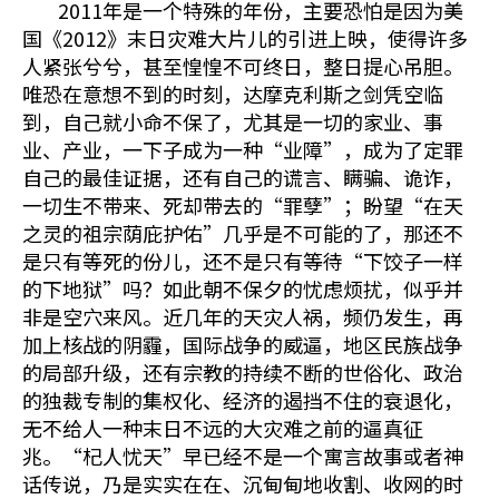
2011年是一个特殊的年份，主要恐怕是因为美
国《2012》末日灾难大片儿的引进上映，使得许多
人紧张兮兮，甚至惶惶不可终日，整日提心吊胆。
唯恐在意想不到的时刻，达摩克利斯之剑凭空临
到，自己就小命不保了，尤其是一切的家业、事
业、产业，一下子成为一种“业障”，成为了定罪
自己的最佳证据，还有自己的谎言、瞒骗、诡诈，
一切生不带来、死却带去的“罪孽”；盼望“在天
之灵的祖宗荫庇护佑”几乎是不可能的了，那还不
是只有等死的份儿，还不是只有等待“下饺子一样
的下地狱”吗？如此朝不保夕的忧虑烦扰，似乎并
非是空穴来风。近几年的天灾人祸，频仍发生，再
加上核战的阴霾，国际战争的威逼，地区民族战争
的局部升级，还有宗教的持续不断的世俗化、政治
的独裁专制的集权化、经济的遏挡不住的衰退化，
无不给人一种末日不远的大灾难之前的逼真征
兆。“杞人忧天”早已经不是一个寓言故事或者神
话传说，乃是实实在在、沉甸甸地收割、收网的时