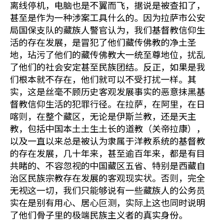
离线停机，电脑也是不翼而飞，据说是被查扣了，
甚至是作为一种涉案工具什么的。因为拉萨市公安
局国保支队的藏族人警官认为，我们基督教信仰生
活的存在发展，是冒犯了他们藏传佛教的净土圣
地，玷污了他们的藏传佛教大一统至尊地位，扰乱
了他们的社会安定甚至民族团结。反正，如果是我
们根本就不存在，他们就可以不受打扰一样。其
实，这是丝毫不顾历史客观发展事实的恶意抹黑基
督教信仰生活的犯罪行径。在拉萨，在阿里，在日
喀则，在整个藏区，无论是伊斯兰教，还是天主
教，包括中国本土土生土长的道教（关帝拉康），
以及一直以来总是被认为隶属于洋教系统的基督教
的存在发展，几十年来，甚至逾百年来，都是有目
共睹的、不容忽视的中国藏区五省、特别是西藏自
治区民族宗教存在发展的客观现实状。否则，完全
无视这一切，我们只能够说有一些藏族人的公务员
实在是别有用心、居心叵测，实际上这也同时说明
了他们骨子里的极端民族主义者的真实身份。