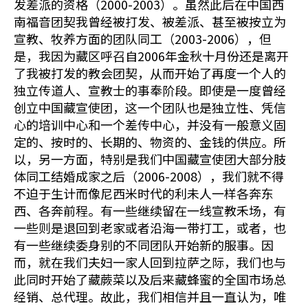
发差派的资格（2000-2003）。虽然此后在中国西
南福音团契我曾经被打发、被差派、甚至被按立为
宣教、牧养方面的团队同工（2003-2006），但
是，我因为藏区呼召自2006年金秋十月份还是离开
了我被打发的教会团契，从而开始了再度一个人的
独立传道人、宣教士的事奉阶段。即使是一度曾经
创立中国藏宣使团，这一个团队也是独立性、凭信
心的培训中心和一个差传中心，并没有一般意义固
定的、按时的、长期的、物资的、金钱的供应。所
以，另一方面，特别是我们中国藏宣使团大部分肢
体同工结婚成家之后（2006-2008），我们就不得
不迫于生计而像尼西米时代的利未人一样各奔东
西、各奔前程。有一些继续留在一线宣教禾场，有
一些则是退回到老家或者沿海一带打工，或者，也
有一些继续委身别的不同团队开始新的服事。因
而，就在我们夫妇一家人回到拉萨之际，我们也与
此同时开始了藏蕨菜以及后来藏蜂蜜的全国市场总
经销、总代理。故此，我们相信并且一直认为，唯