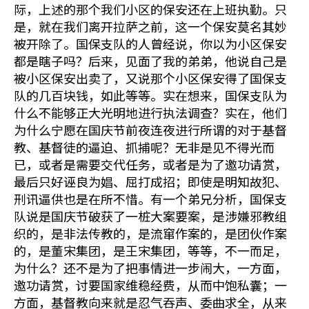
际，上述的那个我们小区的保安还在上班执勤。只
是，就在我们离开拉萨之前，这一个保安莫名其妙
被开除了。国保支队的人曾经说，你以为小区保安
都是瞎子吗？后来，见面了我的弟弟，他说自己是
被小区保安出卖了，又说那个小区保安得了国保支
队的几百块钱，如此等等。实在想来，国保支队为
什么不能够正大光明地进行执法调查？实在，他们
为什么宁愿在国庆节前夜连夜进行所谓的对于基督
教、基督徒的逼迫、抓捕呢？无非是见不得光而
已，或者是需要交代任务，或者是为了邀功请赏，
最后只好诬良为娼、屈打成招；即使是明知故犯、
刑讯逼供也是在所不惜。有一个弟兄分析，国保支
队说是国庆节破获了一桩大案要案，是涉嫌邪教组
织的，是非法传教的，是流窜作案的，是团伙作案
的，是董宋集团，是王宋集团，等等，不一而足，
为什么？还不是为了把事情进一步闹大，一方面，
邀功请赏，讨要国家维稳经费，从而中饱私囊；一
方面，基督教向来就是忍气吞声、委曲求全，从来