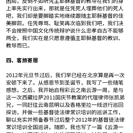
困局，反倒不如听凭主耶稣基督的教导在我们的身
上率先实行出来，那就是任凭死人埋葬他们的死人
吧，我们却是要脚踏实地继续跟随主耶稣基督的佳
美脚踪。任凭辱骂、耻笑再次临到我们吧，我们决
不会按照中国文化传统辩护说什么忠孝自古不能够
两全，我们实在是只愿意遵循主耶稣基督的教训、
教导而已。
四、客旅寄居
2012年元旦节过后，我们早已经在北京算是再一次
安顿下来了。从感恩节到圣诞节，我写了一些随笔
感想。之后，我开始启程彩云之南云游一周，是与
这一次西藏拉萨2011国庆节教案的代理律师张凯弟
兄，一同赶往云南昆明以及香格里拉一线进行巡回
探访，并做一些基督徒法律常识培训的巡讲工作，
聊以充实并预备春节过后整个2012年的基督徒法律
常识培训全国巡讲。随即，我也写了一篇《云游一