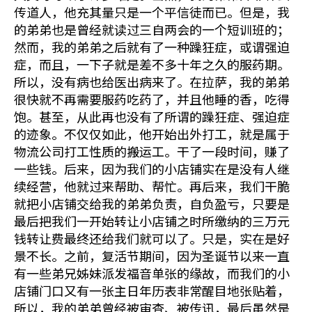
传道人，他充其量只是一个平信徒而已。但是，我
的弟弟也是曾经就读过三自两会的一个短训班的；
然而，我的弟弟之后就有了一种躁狂症，或谓强迫
症，而且，一下子就是差不多十年之久的服药期。
所以，没有病也给医出病来了。在拉萨，我的弟弟
很快就不再需要服药吃药了，并且他睡的香，吃得
饱。甚至，从此再也没有了所谓的躁狂症、强迫症
的迹象。不仅仅如此，他开始出外打工，就是属于
物流公司打工性质的搬运工。干了一段时间，赚了
一些钱。后来，因为我们的小店铺实在是没有人继
续经营，他就过来帮助、帮忙。再后来，我们干脆
就把小店铺交给我的弟弟负责，自负盈亏，只要是
最后把我们一开始转让小店铺之时所缴纳的三万元
钱转让费最终还给我们就可以了。只是，实在是好
景不长。之前，复活节期间，因为圣诞节以来一直
有一些弟兄姊妹派发福音单张的缘故，而我们的小
店铺门口又有一张主日年历表非常醒目地张贴着，
所以，我的弟弟曾经被审查、被传讯，最后虽然是