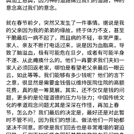
典加上恩典，因为神的道路搞过我们的道路，神的
意念高过我们的意念。
就在春节前夕，突然又发生了一件事情。据说是我
的父亲因为我的弟弟的缘故，终于体力不支，甚至
干脆最后一病不起了，而且病的不轻，非常严重。
家人、亲友不断打电话过来，说是因为血脂高，导
致了脑溢血，极有可能危在旦夕，或者有可能半身
不遂、从此瘫痪什么的。他们一再要求我们夫妇一
家人必须回返老家，哪怕是看望老父亲最后一眼云
云，如此等等。我们能够有多少钱呢？他们的言下
之意，很显然是需要金钱借以维持医院住院的高额
花费，真的是一筹莫展。其实，还不仅仅是钱的问
题，更多的是伦理道德的压力与张力；中国传统文
化的孝道观念问题尤其是深深在作怪，再加上春
节，怎么办？我们最后的决定是，最好还是对此暂
时不管不问，因为我们的想法、做法他们一开始都
坚决不同意。即使是我们回去也是非常难堪的窘迫