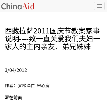
T
o
g
g
l
西藏拉萨2011国庆节教案家事
e
n
说明----致一直关爱我们夫妇一
a
家人的主内亲友、弟兄姊妹
v
i
g
a
t
i
3/04/2012
o
n
作者：罗松泽仁 宋心宽
写在前面