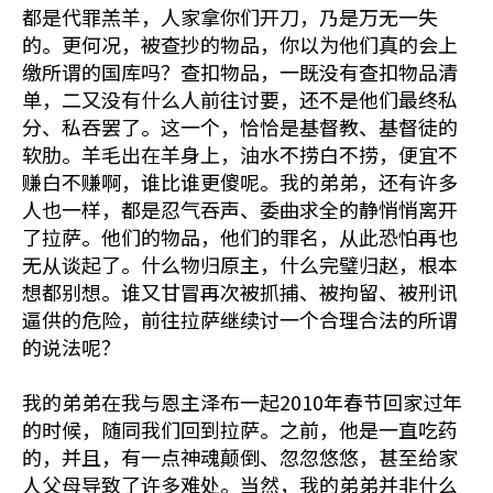
都是代罪羔羊，人家拿你们开刀，乃是万无一失
的。更何况，被查抄的物品，你以为他们真的会上
缴所谓的国库吗？查扣物品，一既没有查扣物品清
单，二又没有什么人前往讨要，还不是他们最终私
分、私吞罢了。这一个，恰恰是基督教、基督徒的
软肋。羊毛出在羊身上，油水不捞白不捞，便宜不
赚白不赚啊，谁比谁更傻呢。我的弟弟，还有许多
人也一样，都是忍气吞声、委曲求全的静悄悄离开
了拉萨。他们的物品，他们的罪名，从此恐怕再也
无从谈起了。什么物归原主，什么完璧归赵，根本
想都别想。谁又甘冒再次被抓捕、被拘留、被刑讯
逼供的危险，前往拉萨继续讨一个合理合法的所谓
的说法呢？
我的弟弟在我与恩主泽布一起2010年春节回家过年
的时候，随同我们回到拉萨。之前，他是一直吃药
的，并且，有一点神魂颠倒、忽忽悠悠，甚至给家
人父母导致了许多难处。当然，我的弟弟并非什么