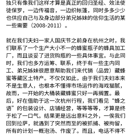
独只有像我们这样才算是真正的回归圣经、效法使
徒保罗，一边传福音，一边织帐篷，同时多多少少
也供应自己与及身边部分弟兄姊妹的信仰生活的某
一些需要（2008-2011）。
就在我们夫妇一家人国庆节之前身在杭州之时，我
们联系了一个生产大小不一的蜂蜜瓶子的蜂具加工
厂，而且谈妥了进货购瓶的一些具体事宜。与此同
时，我们也多方运筹、联系，终于有一些主内同
工、弟兄姊妹很愿意帮助我们来代销（品尝）藏蜂
蜜等藏区土特产。不仅仅如此，由于我们夫妇本来
不是生意人，也根本不懂得市场运作的海戏猫腻，
故而，一开始的大桶装藏蜂蜜只好一再搁置。最
后，好在借助于这一次杭州行程，我们看见“蜂之
语”的包装设计、店铺经营，等等等等，才算是终
于松了一口气。结果更是远出意料之外，一俟我们
回到拉萨，就遇到了突然而至的被抓捕、被拘留，
所有的计划一概泡汤、作废了。而且，电话不得不