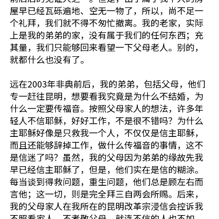
屋早已经瓦砾遍地、空无一物了，所以，尚不足一
个礼拜，我们就不得不匆忙撤离。我的老家，实际
上是我的弟弟的家，没有属于我们的任何东西；充
其量，我们只能够回来看望一下父母老人。别的，
就都什么也没有了。
远在2003年非典前后，我的弟弟，包括父母，他们
专一赶往昆明，想要看我究竟是为什么不结婚，为
什么一定要传福音。按照父母家人的想法，许多年
轻人不信耶稣，好好工作，不是很不错吗？为什么
主耶稣好像是只救我一个人，不仅仅是信主耶稣，
而且还能够辞掉工作，做什么传福音的事情，这不
是信迷了吗？虽然，我的父母因为弟弟的缘故先我
早已经信主耶稣了，但是，他们实在是信的糊涂。
每当谈到得救问题，重生问题，他们总是顾左右而
言他；这一切，则是完全拜三自两会所赐。后来，
我的父母家人在我所在的昆明改革宗浸信会控诉我
不照看家人、不孝敬父母，就连不信的人也不如。