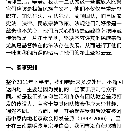
信仰生活，等等。我则一直认为这一些藏族人的警
官们应该是极端民族主义者，他们不仅仅严重玩忽
职守、知法犯法、执法犯法、罔顾国法，而且国家
宪法、法律、民族宗教政策、法规他们则好像是一
丝豪也不关心。他们所关心的乃是西藏拉萨按照藏
传佛教是一片净土圣地，坚决不容许其他民族宗教
尤其是基督教在此依法存在发展，从而进行了他们
一味宣称的所谓的玷污了他们的净土圣地云云。
一、家事安排
整个2011年下半年，我们看起来多次外出、不断回
返内地，主要是因为我们的一些家事原则与众不
同。就是我们的信仰生活和许多有团队教会差派打
发的传道人、宣教士靠其团队教会供应大异其趣、
迥然不同。一方面，我一开始就在受训后没有被河
南中原内地老家教会打发差派（1998-2000），至
于在云南昆明改革宗浸信会，我同样没有获取被打