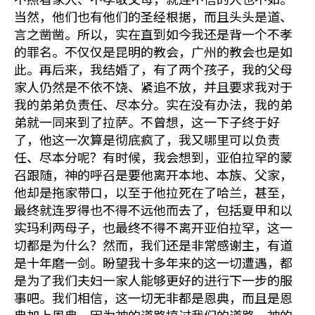
当然，他们也有他们的圣经根据，而且头头是道、
言之凿凿。所以，实在直到如今我还是背一个不孝
的罪名。不仅仅是昆明的教会，广州的教会也是如
此。再后来，我结婚了，有了两个孩子，我的父母
家人仍然是不依不饶、紧追不放，并且要求我对于
我的弟弟负责任、尽本分。实在没有办法，我的弟
弟就一同来到了拉萨。不曾想，这一下子终于好
了，他这一次算是彻底疯了，我又哪里可以负责
任、尽本分呢？有时候，我会想到，亚伯拉罕的蒙
召跟随，神的呼召是要他离开本地、本族、父家，
他却是拖家带口，以至于他拉死在了哈兰，甚至，
最终就连罗得也不得不远他而去了，包括夏甲和以
实玛利两母子，也最终不得不离开亚伯拉罕，这一
切都是为什么？然而，我们还是非常感谢主，有道
是十年磨一剑。盼望我十多年来的这一切遭遇，都
是为了我们夫妇一家人能够更好的进行下一步的服
事吧。我们相信，这一切无非都是恩典，而且是恩