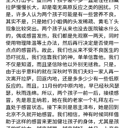
拉萨慢慢长大，却是毫无高原反应之类的困扰。只
是，许多人认为两个孩子可能是有一些营养不良，
其实不是，只是她们小姐俩的头发稀疏、黄毛丫头
现象比较突出。两个孩子从来也没去医院输水什么
的，偶或感冒发热，我们都是先观察一两天，同时
使用物理降温等土办法，然后再行决定是否使用一
点点的感冒药。故此，我们也从来不受不良医生的
恐吓扰乱，我们信靠我们的神，单单信靠他。我们
不仅是知道，而且坚信除他以外别无拯救。只是，
由于出乎意料的就在深秋时节我们夫妇一家人再一
次离开拉萨，回返内地，还是多多少少有一些低原
反应的。而且，11月份的中原内地，早已经秋风瑟
瑟，秋雨连绵。所以，两个孩子一前一后，接续感
冒，先是恩主纳若，她在我的老家一个礼拜左右一
直处于感冒状态。接下来则是恩主泽布，她是回到
北京不久就开始感冒。我们相信，神有时候同样借
助于这样的感冒来更加健壮孩子的身体，尤其是孩