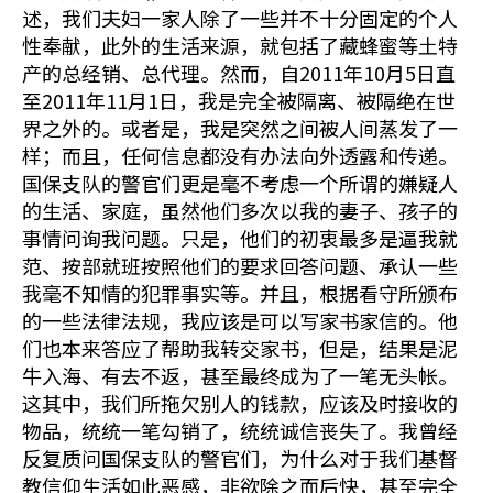
述，我们夫妇一家人除了一些并不十分固定的个人
性奉献，此外的生活来源，就包括了藏蜂蜜等土特
产的总经销、总代理。然而，自2011年10月5日直
至2011年11月1日，我是完全被隔离、被隔绝在世
界之外的。或者是，我是突然之间被人间蒸发了一
样；而且，任何信息都没有办法向外透露和传递。
国保支队的警官们更是毫不考虑一个所谓的嫌疑人
的生活、家庭，虽然他们多次以我的妻子、孩子的
事情问询我问题。只是，他们的初衷最多是逼我就
范、按部就班按照他们的要求回答问题、承认一些
我毫不知情的犯罪事实等。并且，根据看守所颁布
的一些法律法规，我应该是可以写家书家信的。他
们也本来答应了帮助我转交家书，但是，结果是泥
牛入海、有去不返，甚至最终成为了一笔无头帐。
这其中，我们所拖欠别人的钱款，应该及时接收的
物品，统统一笔勾销了，统统诚信丧失了。我曾经
反复质问国保支队的警官们，为什么对于我们基督
教信仰生活如此恶感，非欲除之而后快，甚至完全