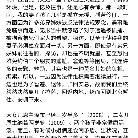
环境。但是，忆及往事，还是心有余悸。那一段时
间，我的妻子孩子几乎是孤立无援、孤苦伶仃，一
方面因为许多弟兄姊妹缺乏法律法规观念，遇事难
免临事而迷，无形当中就忽略了对于遭遇被抓捕、
被拘留弟兄们家人的看望、探访，以至于使得我的
妻子必须独立面对一切。另一方面，即使是有弟兄
姊妹前往看顾、探访，却也是不明就里，甚至恐怕
难免约伯三个朋友的尴尬、窘迫等等困局，就连许
多的安慰、勉励，其实也是一种莫名其妙的负担、
缠累。所以，一边因为法律维权需要继续进行，一
边也是为了暂避、退休，归回安息，故而我们至终
毅然决然离开了拉萨，回返内地，继而回到北京暂
住、安顿下来。
大女儿恩主泽布已经三岁半多了（2008），二女儿
恩主纳若两岁多（2009）。两个孩子非常健康活
泼，而且，有时候小姐俩还会闹矛盾、出状况，甚
至大打出手。虽然两个孩子差不多一直是住在西藏