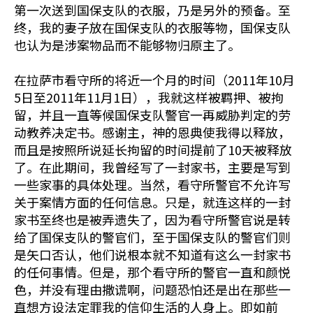
第一次送到国保支队的衣服，乃是另外的预备。至
终，我的妻子放在国保支队的衣服等物，国保支队
也认为是涉案物品而不能够物归原主了。
在拉萨市看守所的将近一个月的时间（2011年10月
5日至2011年11月1日），我就这样被羁押、被拘
留，并且一直等候国保支队警官一再威胁判定的劳
动教养决定书。感谢主，神的恩典使我得以释放，
而且是按照所说延长拘留的时间提前了10天被释放
了。在此期间，我曾经写了一封家书，主要是写到
一些家事的具体处理。当然，看守所警官不允许写
关于案情方面的任何信息。只是，就连这样的一封
家书至终也是被弄遗失了，因为看守所警官说是转
给了国保支队的警官们，至于国保支队的警官们则
是矢口否认，他们说根本就不知道有这么一封家书
的任何事情。但是，那个看守所的警官一直和颜悦
色，并没有理由撒谎啊，问题恐怕还是出在那些一
直想方设法定罪我的信仰生活的人身上。即如前