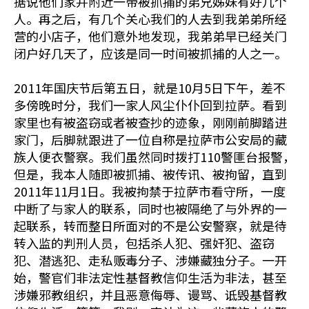
据说他们家并附近一带被抓捕的弟兄姊妹有好几个
人。再之后，有几个关心我们的人去到我弟弟所经
营的小店子，他们意外地发现，我弟弟早已经关门
闭户好几天了，应该是同一时间被抓捕的人之一。
2011年国庆节后第五日，就是10月5日下午，差不
多傍晚时分，我们一家人风尘仆仆回到拉萨。看到
家里也有被盗窃或者被查抄的迹象，刚刚前脚踏进
家门，后脚就跟进了一位自称是拉萨市公安局的藏
族人便衣警察。我们虽然同时拨打110警匪台报警，
但是，我本人随即被抓捕、被传讯、被拘留，直到
2011年11月1日。我被拘禁于拉萨市看守所，一度
中断了与家人的联系，同时也被隔绝了与外界的一
起联系，转而整日所面对的不是公安警察，就是待
转入监的判刑人员，包括杀人犯、强奸犯、盗窃
犯、潜逃犯、走私贩毒分子、涉嫌藏独分子。一开
始，警官们非法定性基督教信仰生活为非法，甚至
涉嫌邪教组织，并且恶意侮辱、谩骂、诋毁基督教