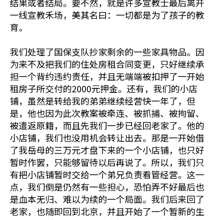
结果或者结局。要不然，就是许多宣教士最后离开
一线宣教禾场，美其名曰：一切都是为了孩子的教
育。
我们处理了国保支队抄家剩余的一些家具物品。因
为来不及把我们的住处房租合同变更，只好继续承
担一个背约违约责任，并且无端端被扣押了一开始
租房子所交付的2000元押金。还有，我们的小店
铺，虽然是转给我的弟弟继续经营快一年了，但
是，他也因为此次教案被牵连、被抓捕、被拘留、
被遣返原籍，而且先我们一步已经回老家了。他的
小店铺，我们也没用机会转让出去。那是一开始借
了我岳母的三万元才盘下来的一个小店铺，也只好
暂时作罢，只能够留待以后再说了。所以，我们只
有把小店铺暂时交给一个弟兄负责看管经营。这一
点，我们倒是仍然有一些担心，恐怕弄不好最后也
是血本无归、难以为续的一个局面。我们后来回了
老家，也随即回到北京，并且开始了一个暂新的生