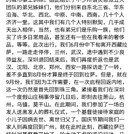
团队的弟兄姊妹们，他们分别来自东北三省、华东
沿海、华北、西北、中原、中南、西南，几十个人
济济一堂。这其中我们有几个人特别默契，几乎成
天出入相伴，当然，也有弟兄们是乐购一族，他们
买了许多日常用品，甚至还有一些在我看来的奢侈
品，等等。此次出行，我们6月份中下旬离开西藏拉
萨，一路走走停停，兰州，武汉，途中遇到不少良
师益友。深圳退回结束后，我们再度折返也是武
汉、沈阳、北京、郑州、西安一路探访走了一转，
差不多直到8月份才算是终于回到拉萨。但是，就在
9月份，我们因为工作需要，在一次启程回返内地，
这一次仍然是首先回到珠三角。紧接着我们在深圳
一个度假山庄稍事停留几日后，即刻去往萧山，杭
州，乌镇，莫干山。在此期间，我们参加了一场白
发人送黑发人的葬礼仪式，一个基督徒接待家庭的
小儿子因病去世、离世归父了。国庆节期间我们一
家人则再度回到广州，就在此时此刻，西藏拉萨已