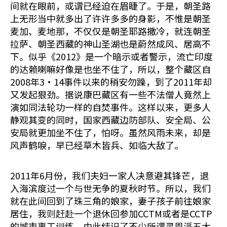
间就在眼前，或谓已经迫在眉睫了。于是，朝圣路
上无形当中就多出了许许多多的身影，不惟是朝圣
麦加、麦地那，不仅仅是朝圣耶路撒冷，就连朝圣
拉萨、朝圣西藏的神山圣湖也是蔚然成风、居高不
下。似乎《2012》是一个暗示或者警示，流亡印度
的达赖喇嘛好像是也坐不住了，所以，整个藏区自
2008年3•14事件以来的稍安勿躁，到了2011年却
又发起狠劲。据说康巴藏区有一些不法僧人竟然上
演如同法轮功一样的自焚事件。这样以来，更多人
静观其变的同时，国家西藏边防部队、安全局、公
安局就更加坐不住了，怕呀。虽然风雨未来，却是
风声鹤唳，早已经草木皆兵、如临大敌了。
2011年6月份，我们夫妇一家人决意避其锋芒，退
入海滨度过一个与世无争的夏秋时节。所以，我们
就在此间回到了珠三角的娘家，妻子孩子前往娘家
居住，我则赶赴一个退休回参加CCTM或者是CCTP
的城市事工训练。由此结识了不少所谓灵恩派五大