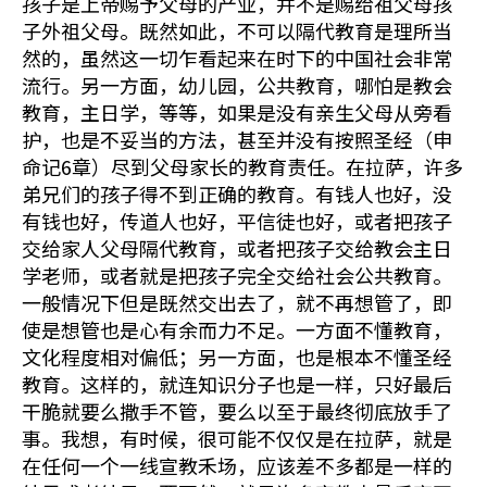
孩子是上帝赐予父母的产业，并不是赐给祖父母孩
子外祖父母。既然如此，不可以隔代教育是理所当
然的，虽然这一切乍看起来在时下的中国社会非常
流行。另一方面，幼儿园，公共教育，哪怕是教会
教育，主日学，等等，如果是没有亲生父母从旁看
护，也是不妥当的方法，甚至并没有按照圣经（申
命记6章）尽到父母家长的教育责任。在拉萨，许多
弟兄们的孩子得不到正确的教育。有钱人也好，没
有钱也好，传道人也好，平信徒也好，或者把孩子
交给家人父母隔代教育，或者把孩子交给教会主日
学老师，或者就是把孩子完全交给社会公共教育。
一般情况下但是既然交出去了，就不再想管了，即
使是想管也是心有余而力不足。一方面不懂教育，
文化程度相对偏低；另一方面，也是根本不懂圣经
教育。这样的，就连知识分子也是一样，只好最后
干脆就要么撒手不管，要么以至于最终彻底放手了
事。我想，有时候，很可能不仅仅是在拉萨，就是
在任何一个一线宣教禾场，应该差不多都是一样的