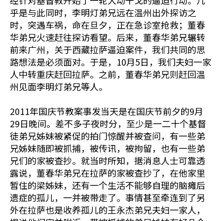
经针对基督教开始了一轮大动干戈的逼迫行动。几
乎是与此同时，李明灯弟兄远在温州出外探访之
时，突遇车祸，命在旦夕，正在急诊室抢救；董春
华弟兄火速赶往探访看望。后来，董春华弟兄辗转
前来广州，关于西藏拉萨逼迫案件，我们共同的思
路想法是必须面对。于是，10月5日，我们夫妇一家
人中转重庆赶回拉萨。之前，董春华弟兄则赶回温
州见面李明灯弟兄等人。
2011年国庆节教案事发当天是在国庆节前夕的9月
29日晚间。差不多子夜时分，至少是一二十个基督
徒弟兄姊妹被紧促的拍门惊醒并被查问，有一些弟
兄姊妹随即被抓捕，被传讯，被拘留，也有一些弟
兄们的家被查抄。就当时所知，据消息人士可靠透
露说，董春华弟兄在拉萨的家被查抄了，在他家里
暂住的梁姊妹，还有一个生活不能够自理的脑瘫后
遗症的孤儿，一并被带走了。事情甚至牵连到了另
外在拉萨也是收养孤儿的王永杰弟兄夫妇一家人，