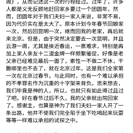
周》，从而记述这一次的行程经过。过年了，许多
人都是义无反顾地赶回家乡要过一个团圆年，然
而，团圆年对于我们夫妇一家人来说，非常不易，
因为代价实在是太大了。原本计划今年春节回娘家
一次，然后回昆明一次，继而回我的老家，再后就
来北京。但是，由于突然决定要去一次昆明，并且
云游一周，尤其是挨近春运，一票难求，特别是再
加上家人亲友十二道金牌一样频繁催促，好像是老
父亲已经难见最后一面了，索性一不做二不休，干
脆哪里也不去了，就在北京过年。这是我们全家第
一次在北京过春节。与此同时，也有一个难以承担
的不孝罪名作为沉重的十字架来背负。思来想去，
我们毕竟是神的人，所以，也就只有如此得过且过
了吧。好在春节过后不久，我的父亲就出院回家
了。感谢主，也算是神为了我们夫妇一家人开了一
条出路，他并不使我们完全陷于坐下吃喝起来玩耍
等等一样难以承担的试探之中。