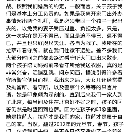
战。按照我们婚后的约定，一般而言，关于孩子我
们是基本上分工负责的。如果是我离开家门出外办
事情超出两个礼拜，我是必须带同一个孩子一起出
去的，以免我的妻子受压过重、负担太多。只是，
这一次实在是万不得已，而且是迫不得已、逼不得
已，并且也只好咫尺天涯、各自为战了。我所在的
拉萨市看守所，就在我们住家不远处。差不多我们
大部分时间之前都会路过看守所大门口出来散步。
两个孩子陪同妈妈前来看守所给我送衣服，真的是
非常兴奋，活蹦乱跳，问东问西，据说引得许多看
守所警官侧目而视。我出来之后，大女儿还经常提
及拘留所、看守所，以及警察什么等等的只言片
语，她是印象颇为深刻的。直到后来我们一家人到
了北京，每当问及住在北京好不好之时，孩子的回
答仍然是盼望回到拉萨。因为在孩子的印象里面，
她是拉萨人，拉萨才是我们的家，拉萨才是属于自
己的家。当然，翻过2012年的元旦节，春节，孩子
们，包括我们夫妇，差不多已经又适应了一个新的