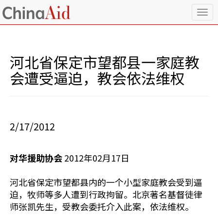
T
o
g
g
l
河北省保定市望都县一家庭教
e
n
会遭受逼迫，教会依法维权
a
v
i
g
a
2/17/2012
t
i
o
对华援助协会
2012年02月17日
n
河北省保定市望都县内的一个小型家庭教会受到逼
迫，牧师等多人遭到行政拘留。北京著名基督徒律
师张凯先生，受教会委托介入此案，依法维权。