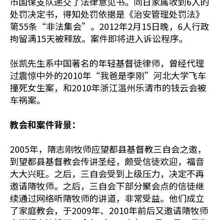
市国保支队递交了法律意见书。同日家属收到6人的
处罚决定书，得知处罚依据是《治安管理处罚法》
第55条“非法集会”。2012年2月15日晚，6人行政
拘留满15天被释放。案件即将进入诉讼程序。
张凯先生系中国著名的年轻基督徒律师，曾经代理
过震惊中外的2010年“我爸是李刚”河北大学飞车
撞死女生案，和2010年浙江温州乐清市的钱云会被
车祸案。
教会和案件背景：
2005年，隋志刚牧师应望都县基督教三自会之邀，
到望都县基督教会传讲圣经，颇受信徒欢迎，福音
大大兴旺。之后，三自会受到上级压力，决定不再
邀请隋牧师。之后，三自会下部分聚会点的信徒继
续通过网络听隋牧师的讲道，非常受益。他们成立
了家庭教会，于2009年、2010年前后又邀请隋牧师