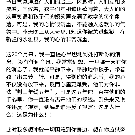
节日气氛洋溢在人们的脸上。休息时，人们互相谈
笑着，问候着，孩子们互相追逐嬉闹着，大人们的
欢声笑语和孩子们的嬉笑声充满了教堂的每个角
落。可是，我的心情很沉重，不能融入这欢乐的气
氛中。昨天晚上从大哥那儿知道你被关进监狱，在
新疆的沙雅县。我的心情非常沉重。
这20个月来，我一直提心吊胆地到处打听你的消
息， 没有任何音讯。我常常幻想，一旦哪一天有你
的消息了，我就能平静下来，平静地带孩子，带着
孩子出去转一转。可是，得到你的消息后，我的心
不仅没有放下来，反而心里更难受。他们对你非
法“判三年缓五年”，可是这五年你一直在他们的
手心里，你一直没有离开他们的视线。到头来又说
你违反了规定，到底是谁违反了规定？这是为什
么！这是为什么！！
此时我多想冲破一切困难到你身边，想在你监狱旁