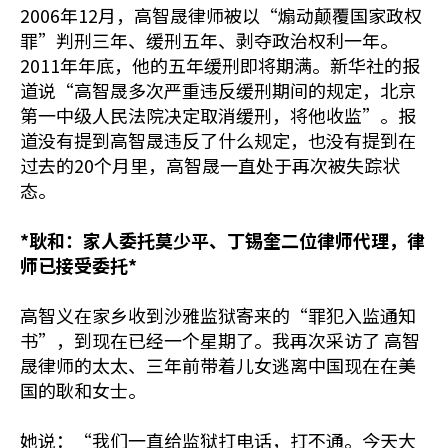
2006年12月，高智晟律师被以“煽动颠覆国家政权
罪”判刑三年、缓刑五年、剥夺政治权利一年。
2011年年底，他的五年缓刑即将期满。新华社的报
道说“高智晟多次严重违反缓刑期间的规定，北京
第一中级人民法院决定取消缓刑，将他收监”。报
道没有提到高智晟违反了什么规定，也没有提到在
过去的20个月里，高智晟一直处于再次被失踪状
态。
*耿和：家人委托莫少平、丁锡奎二位律师代理，律
师已接受委托*
高智义在家乡收到沙雅监狱寄来的“罪犯入监通知
书”，到现在已经一个星期了。我再次采访了 高智
晟律师的太太、三年前带着儿女逃离中国现在在美
国的耿和女士。
她说：“我们一直给监狱打电话，打不通。今天大