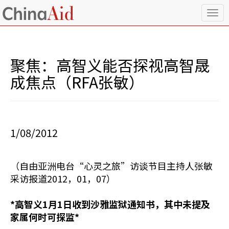
T
o
g
g
l
聚焦：高智义能否探视高智晟
e
n
成焦点（RFA张敏）
a
v
i
g
a
1/08/2012
t
i
o
（自由亚洲电台“心灵之旅”访谈节目主持人张敏
n
采访报道2012，01，07）
*高智义1月1日收到沙雅监狱通知书，其中未提及
家属何时可探监*