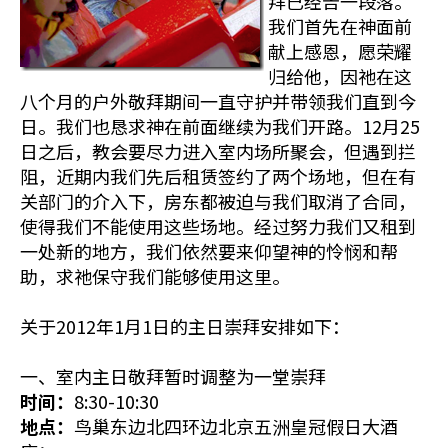
拜已经告一段落。
我们首先在神面前
献上感恩，愿荣耀
归给他，因祂在这
八个月的户外敬拜期间一直守护并带领我们直到今
日。我们也恳求神在前面继续为我们开路。12月25
日之后，教会要尽力进入室内场所聚会，但遇到拦
阻，近期内我们先后租赁签约了两个场地，但在有
关部门的介入下，房东都被迫与我们取消了合同，
使得我们不能使用这些场地。经过努力我们又租到
一处新的地方，我们依然要来仰望神的怜悯和帮
助，求祂保守我们能够使用这里。
关于2012年1月1日的主日崇拜安排如下：
一、室内主日敬拜暂时调整为一堂崇拜
时间：
8:30-10:30
地点：
鸟巢东边北四环边北京五洲皇冠假日大酒