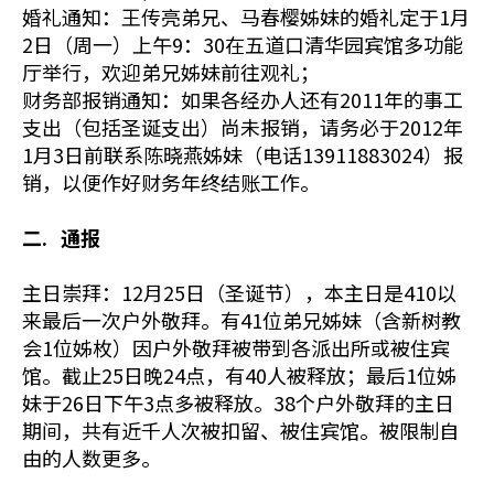
婚礼通知：王传亮弟兄、马春樱姊妹的婚礼定于1月
2日（周一）上午9：30在五道口清华园宾馆多功能
厅举行，欢迎弟兄姊妹前往观礼；
财务部报销通知：如果各经办人还有2011年的事工
支出（包括圣诞支出）尚未报销，请务必于2012年
1月3日前联系陈晓燕姊妹（电话13911883024）报
销，以便作好财务年终结账工作。
二. 通报
主日崇拜：12月25日（圣诞节），本主日是410以
来最后一次户外敬拜。有41位弟兄姊妹（含新树教
会1位姊枚）因户外敬拜被带到各派出所或被住宾
馆。截止25日晚24点，有40人被释放；最后1位姊
妹于26日下午3点多被释放。38个户外敬拜的主日
期间，共有近千人次被扣留、被住宾馆。被限制自
由的人数更多。