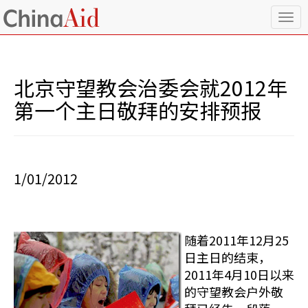
T
o
g
g
l
北京守望教会治委会就2012年
e
n
第一个主日敬拜的安排预报
a
v
i
g
a
1/01/2012
t
i
o
n
随着2011年12月25
日主日的结束，
2011年4月10日以来
的守望教会户外敬