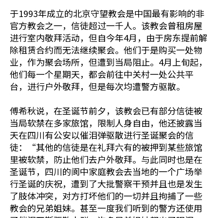
于1993年成立的北京守望教会是中国最有影响的非
官方教会之一，信徒超过一千人。该教会曾租房屋
进行室内敬拜活动，但自今年4月，由于房东提前解
除租赁合约而无法继续聚会。他们于是购买一处物
业，作为聚会场所，但遭到当局阻止。4月上旬起，
他们每一个星期天，都会前往中关村一处公共平
台，进行户外敬拜，但是每次均遭警方驱散。
傅希秋说，在圣诞节前夕，该教会已有部分信徒被
当局软禁在多家旅馆，限制人身自由，他还披露当
天在四川有公安以催泪弹驱散进行圣诞聚会的信
徒：“其他的信徒是在礼拜六有的被押到某些旅馆
里被软禁，防止他们去户外敬拜。与此同时也是在
圣诞节，四川的阆中家庭教会去当地的一个广场举
行圣诞的庆祝，遭到了大批警察干预并且也是发生
了肢体冲突，对方打坏他们的一切并且拘捕了一些
教会的兄弟姐妹。甚至一度我们听到的警方还使用