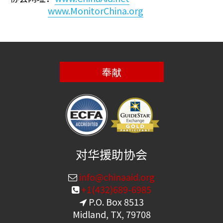
www.MonitorChina.org
奉献
对华援助协会
info@chinaaid.org
+1(432)689-6985
P.O. Box 8513
Midland, TX, 79708