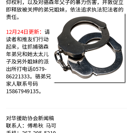
仰权利，以及对骆森年父子的暴力伤害，并敦促立
即释放被关押的弟兄姐妹，依法追求执法犯法者的
责任。
12月24日更新：
请
读者和推友们行动
起来，往抓捕骆森
年弟兄和她太太儿
子及另外姐妹的派
出所打电话0579-
86221333。骆弟兄
家人联系号码
15867949135。
对华援助协会新闻稿
联系人：傅希秋 马可
手机：267-205-5210