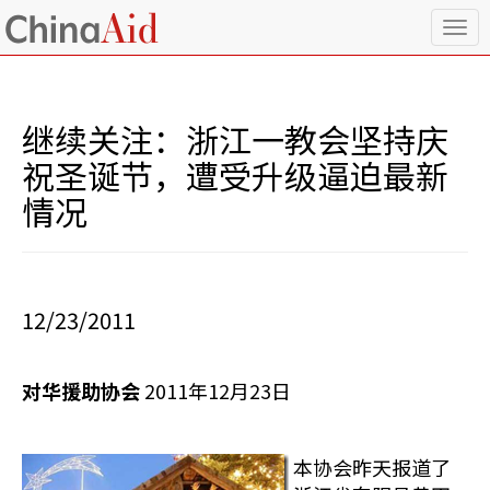
T
o
g
g
l
继续关注：浙江一教会坚持庆
e
n
祝圣诞节，遭受升级逼迫最新
a
情况
v
i
g
a
t
i
12/23/2011
o
n
对华援助协会
2011年12月23日
本协会昨天报道了