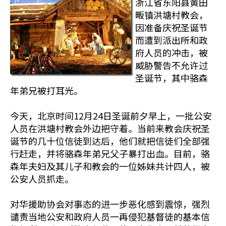
浙江省东阳县黄田
畈镇洪塘村教会，
因准备庆祝圣诞节
而遭到派出所和政
府人员的冲击，被
威胁警告不允许过
圣诞节，其中骆森
年弟兄被打耳光。
今天，北京时间12月24日圣诞前夕早上，一批公安
人员在洪塘村教会外边把守着。当前来教会庆祝圣
诞节的几十位信徒到达后，他们就把信徒们全部强
行赶走，并将骆森年弟兄父子暴打出血。目前，骆
森年夫妇及其儿子和教会的一位姊妹共计四人，被
公安人员抓走。
对华援助协会对事态的进一步恶化感到震惊，强烈
谴责当地公安和政府人员一再侵犯基督徒的基本信