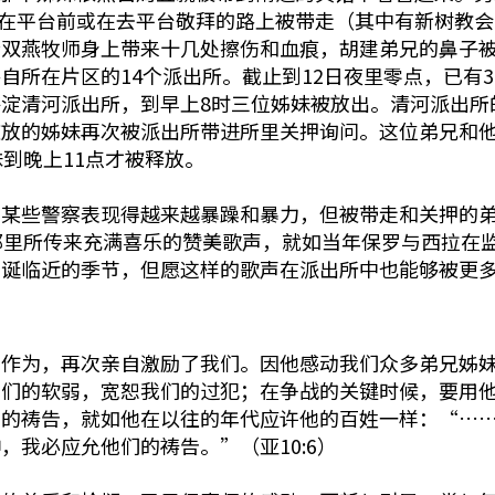
在平台前或在去平台敬拜的路上被带走（其中有新树教会
给双燕牧师身上带来十几处擦伤和血痕，胡建弟兄的鼻子
自所在片区的14个派出所。截止到12日夜里零点，已有3
淀清河派出所，到早上8时三位姊妹被放出。清河派出所
被放的姊妹再次被派出所带进所里关押询问。这位弟兄和
到晚上11点才被释放。
，某些警察表现得越来越暴躁和暴力，但被带走和关押的
那里所传来充满喜乐的赞美歌声，就如当年保罗与西拉在
圣诞临近的季节，但愿这样的歌声在派出所中也能够被更
妙作为，再次亲自激励了我们。因他感动我们众多弟兄姊
我们的软弱，宽恕我们的过犯；在争战的关键时候，要用
切的祷告，就如他在以往的年代应许他的百姓一样：“…
我必应允他们的祷告。”（亚10:6）