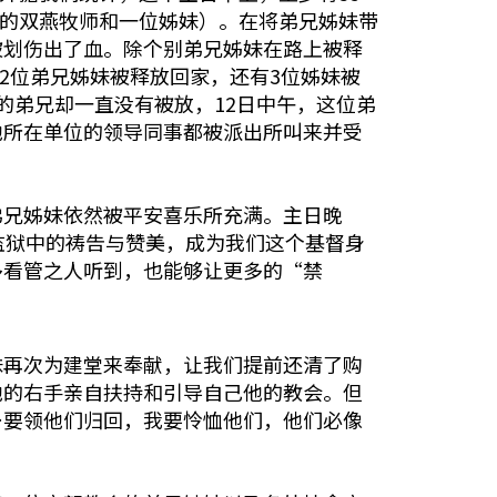
的双燕牧师和一位姊妹）。在将弟兄姊妹带
被划伤出了血。除个别弟兄姊妹在路上被释
2位弟兄姊妹被释放回家，还有3位姊妹被
的弟兄却一直没有被放，12日中午，这位弟
他所在单位的领导同事都被派出所叫来并受
弟兄姊妹依然被平安喜乐所充满。主日晚
监狱中的祷告与赞美，成为我们这个基督身
多看管之人听到，也能够让更多的“禁
妹再次为建堂来奉献，让我们提前还清了购
他的右手亲自扶持和引导自己他的教会。但
…要领他们归回，我要怜恤他们，他们必像