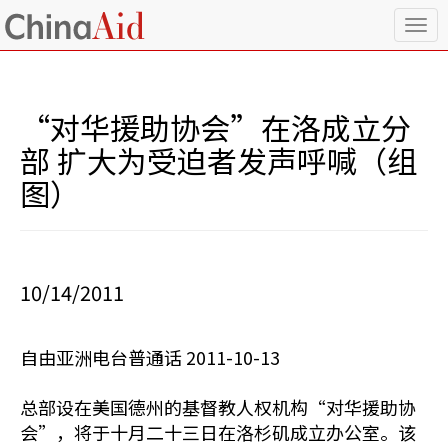
T
o
g
g
l
“对华援助协会”在洛成立分
e
n
部 扩大为受迫者发声呼喊（组
a
图）
v
i
g
a
t
i
10/14/2011
o
n
自由亚洲电台普通话 2011-10-13
总部设在美国德州的基督教人权机构“对华援助协
会”，将于十月二十三日在洛杉矶成立办公室。该