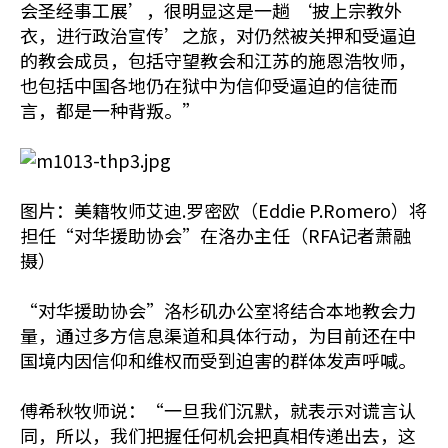
会圣经事工展’，很明显这是一趟 ‘披上宗教外
衣，进行政治宣传’之旅，对仍然被关押和受逼迫
的教会成员，包括守望教会和江苏的施恩浩牧师，
也包括中国各地仍在狱中为信仰受逼迫的信徒而
言，都是一种背叛。”
图片：美籍牧师艾迪.罗密欧（Eddie P.Romero）将
担任“对华援助协会”在洛办主任（RFA记者萧融
摄）
“对华援助协会”洛杉矶办公室将结合本地教会力
量，通过多方信息渠道和具体行动，为目前还在中
国境内因信仰和维权而受到迫害的群体发声呼喊。
傅希秋牧师说：“一旦我们沉默，就表示对谎言认
同，所以，我们把握任何机会把真相传递出去，这