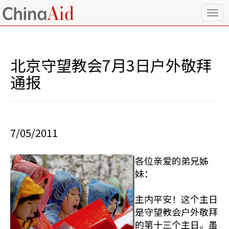
T
o
g
g
l
北京守望教会7月3日户外敬拜
e
n
通报
a
v
i
g
a
7/05/2011
t
i
o
各位亲爱的弟兄姊
n
妹：
主内平安！这个主日
是守望教会户外敬拜
的第十三个主日。虽