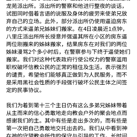
龙苑派出所。派出所的警察和他进行整夜的谈话，
试图同时借着言语的说服及身体的疲劳来使弟兄放
弃自己的立场。此外，部分派出所仍使用逼迫房东
的方式来逼弟兄姊妹们搬家。在4日凌晨近1点钟，
八里庄派出所所长授意并强逼其所在小区的房东逼
两位刚搬来的姊妹搬家，结果房东在对我们的两位
姊妹漫骂2个多小时后，在警察参与下终于逼使她们
搬家。我们对这种代表政府行使公权力的警察滥用
职权破坏信教公民的正常的租住及生活，表示强烈
的谴责，希望他们能够真正做到为人民服务，而不
是采用黑社会性质的手段强行破坏公民主体之间签
定的民事协议。
我们为着到第十三个主日仍有这么多弟兄姊妹带着
从主而来的信心勇敢地走向教会户外的聚会地点而
感谢我们的主。其中有些是走出多次的，而有些是
第一次把自己勇敢地交托出去的。我们从中看到神
在祂的守望教会所作的保守与引导的工作。长时间