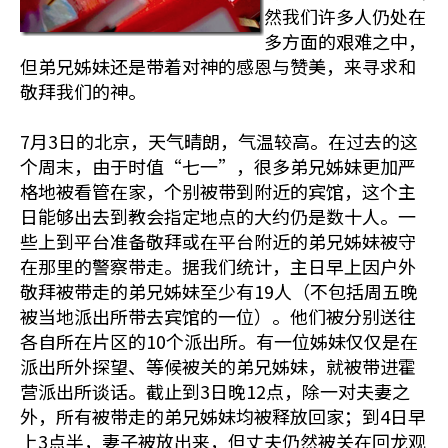
然我们许多人仍处在
多方面的艰难之中，
但弟兄姊妹还是带着对神的感恩与赞美，来寻求和
敬拜我们的神。
7月3日的北京，天气晴朗，气温较高。在过去的这
个周末，由于时值“七一”，很多弟兄姊妹更加严
格地被看管在家，个别被带到附近的宾馆，这个主
日能够出去到教会指定地点的大约仍是数十人。一
些上到平台准备敬拜或在平台附近的弟兄姊妹被守
在那里的警察带走。据我们统计，主日早上因户外
敬拜被带走的弟兄姊妹至少有19人（不包括周五晚
被当地派出所带去宾馆的一位）。他们被分别送往
各自所在片区的10个派出所。有一位姊妹仅仅是在
派出所外探望、等候被关的弟兄姊妹，就被带进霍
营派出所谈话。截止到3日晚12点，除一对夫妻之
外，所有被带走的弟兄姊妹均被释放回家；到4日早
上3点半，妻子被放出来，但丈夫仍然被关在回龙观