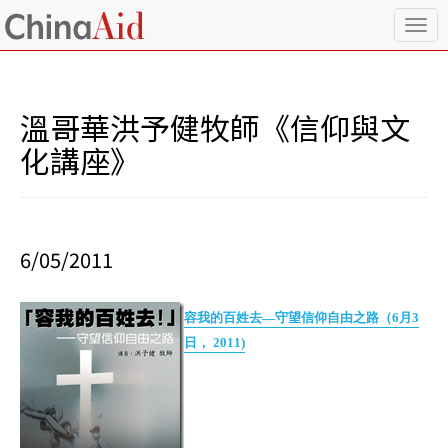
T
o
g
g
l
溫哥華洪予健牧師《信仰與文
e
n
化講座》
a
v
i
g
a
6/05/2011
t
i
o
容我的百姓去—守望信仰自由之路（6月3
n
日， 2011)