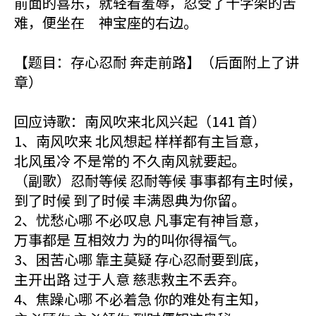
前面的喜乐，就轻看羞辱，忍受了十字架的苦
难，便坐在 神宝座的右边。
【题目：存心忍耐 奔走前路】（后面附上了讲
章）
回应诗歌：南风吹来北风兴起（141 首）
1、南风吹来 北风想起 样样都有主旨意，
北风虽冷 不是常的 不久南风就要起。
（副歌）忍耐等候 忍耐等候 事事都有主时候，
到了时候 到了时候 丰满恩典为你留。
2、忧愁心哪 不必叹息 凡事定有神旨意，
万事都是 互相效力 为的叫你得福气。
3、困苦心哪 靠主莫疑 存心忍耐要到底，
主开出路 过于人意 慈悲救主不丢弃。
4、焦躁心哪 不必着急 你的难处有主知，