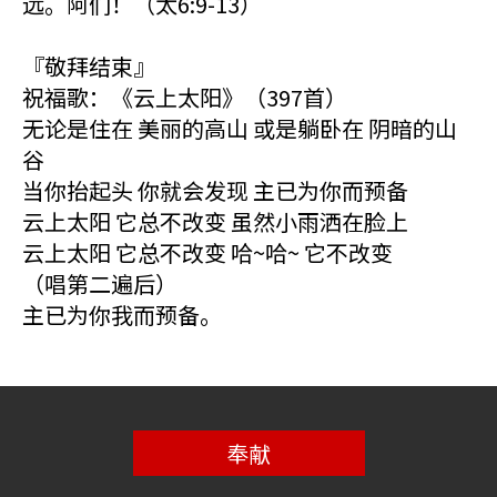
远。阿们！（太6:9-13）
『敬拜结束』
祝福歌：《云上太阳》（397首）
无论是住在 美丽的高山 或是躺卧在 阴暗的山
谷
当你抬起头 你就会发现 主已为你而预备
云上太阳 它总不改变 虽然小雨洒在脸上
云上太阳 它总不改变 哈~哈~ 它不改变
（唱第二遍后）
主已为你我而预备。
奉献