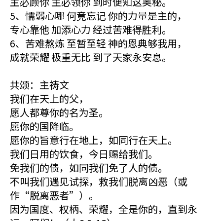
主必顾你 主必领你 到时便知这奥秘。
5、懦弱心哪 何竟忘记 你的力量是主的，
专心靠他 加添心力 经过苦难得胜利。
6、苦难熬炼 至暂至轻 神的恩典够我用，
成就荣耀 极重无比 到了天家永安息。
共颂：主祷文
我们在天上的父，
愿人都尊你的名为圣。
愿你的国降临。
愿你的旨意行在地上，如同行在天上。
我们日用的饮食，今日赐给我们。
免我们的债，如同我们免了人的债。
不叫我们遇见试探，救我们脱离凶恶（或
作“脱离恶者”）。
因为国度、权柄、荣耀，全是你的，直到永