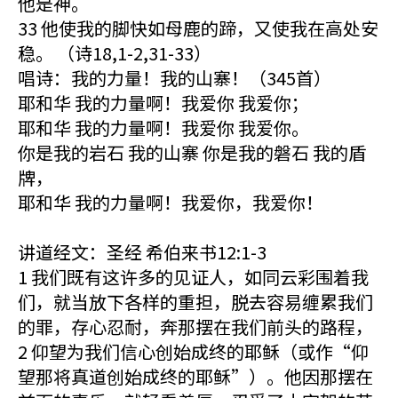
他是神。
33 他使我的脚快如母鹿的蹄，又使我在高处安
稳。 （诗18,1-2,31-33）
唱诗：我的力量！我的山寨！（345首）
耶和华 我的力量啊！我爱你 我爱你；
耶和华 我的力量啊！我爱你 我爱你。
你是我的岩石 我的山寨 你是我的磐石 我的盾
牌，
耶和华 我的力量啊！我爱你，我爱你！
讲道经文：圣经 希伯来书12:1-3
1 我们既有这许多的见证人，如同云彩围着我
们，就当放下各样的重担，脱去容易缠累我们
的罪，存心忍耐，奔那摆在我们前头的路程，
2 仰望为我们信心创始成终的耶稣（或作“仰
望那将真道创始成终的耶稣”）。他因那摆在