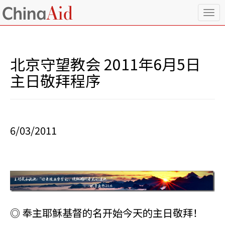
T
o
g
g
l
北京守望教会 2011年6月5日
e
n
主日敬拜程序
a
v
i
g
a
6/03/2011
t
i
o
n
◎ 奉主耶稣基督的名开始今天的主日敬拜！