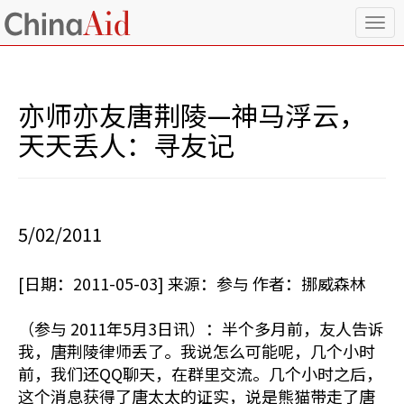
T
o
g
g
l
亦师亦友唐荆陵—神马浮云，
e
n
天天丢人：寻友记
a
v
i
g
a
5/02/2011
t
i
o
[日期：2011-05-03] 来源：参与 作者：挪威森林
n
（参与 2011年5月3日讯）：半个多月前，友人告诉
我，唐荆陵律师丢了。我说怎么可能呢，几个小时
前，我们还QQ聊天，在群里交流。几个小时之后，
这个消息获得了唐太太的证实，说是熊猫带走了唐