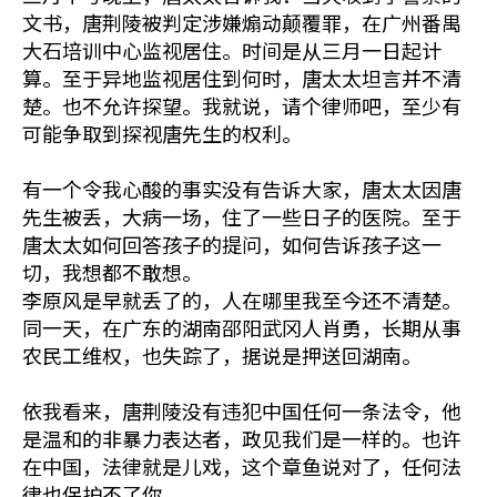
文书，唐荆陵被判定涉嫌煽动颠覆罪，在广州番禺
大石培训中心监视居住。时间是从三月一日起计
算。至于异地监视居住到何时，唐太太坦言并不清
楚。也不允许探望。我就说，请个律师吧，至少有
可能争取到探视唐先生的权利。
有一个令我心酸的事实没有告诉大家，唐太太因唐
先生被丢，大病一场，住了一些日子的医院。至于
唐太太如何回答孩子的提问，如何告诉孩子这一
切，我想都不敢想。
李原风是早就丢了的，人在哪里我至今还不清楚。
同一天，在广东的湖南邵阳武冈人肖勇，长期从事
农民工维权，也失踪了，据说是押送回湖南。
依我看来，唐荆陵没有违犯中国任何一条法令，他
是温和的非暴力表达者，政见我们是一样的。也许
在中国，法律就是儿戏，这个章鱼说对了，任何法
律也保护不了你。