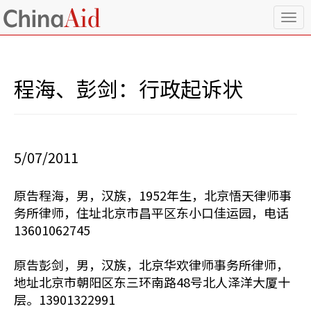
T
o
g
g
l
程海、彭剑：行政起诉状
e
n
a
v
i
5/07/2011
g
a
t
原告程海，男，汉族，1952年生，北京悟天律师事
i
务所律师，住址北京市昌平区东小口佳运园，电话
o
n
13601062745
原告彭剑，男，汉族，北京华欢律师事务所律师，
地址北京市朝阳区东三环南路48号北人泽洋大厦十
层。13901322991