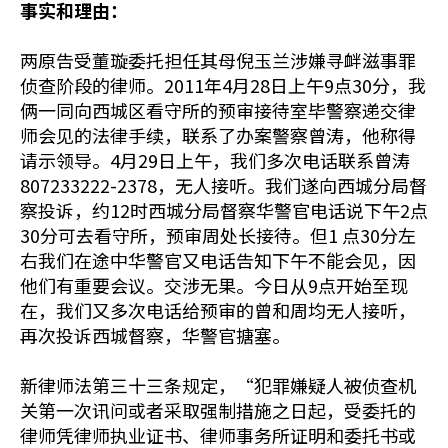
事实和理由：
两原告受董璇委托担任其母倪玉兰涉嫌寻衅滋事罪
侦查阶段的律师。2011年4月28日上午9点30分，我
俩一同向西城区看守所的预审接待室毕警察递交律
师会见的法律手续，联系了办案警察曾涛，他称得
请示领导。4月29日上午，我们多次电话联系曾涛
807233222-2378，无人接听。我们遂向西城分局督
察投诉，约12时西城分局督察华警官电话说下午2点
30分可去看守所，预审周处长接待。但1 点30分左
右我们在途中华警官又电话告知下午不能会见，因
他们有重要会议。交涉无果。今日从9点开始至现
在，我们又多次电话给预审的曾和周均无人接听，
再次投诉西城督察，华警官搪塞。
新律师法第三十三条规定，“犯罪嫌疑人被侦查机
关第一次讯问或者采取强制措施之日起，受委托的
律师凭律师执业证书、律师事务所证明和委托书或