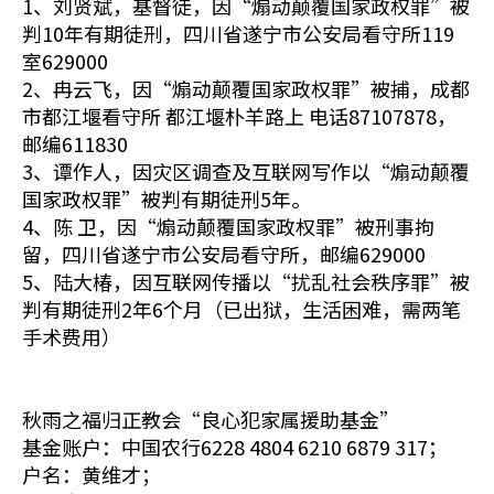
1、刘贤斌，基督徒，因“煽动颠覆国家政权罪”被
判10年有期徒刑，四川省遂宁市公安局看守所119
室629000
2、冉云飞，因“煽动颠覆国家政权罪”被捕，成都
市都江堰看守所 都江堰朴羊路上 电话87107878，
邮编611830
3、谭作人，因灾区调查及互联网写作以“煽动颠覆
国家政权罪”被判有期徒刑5年。
4、陈 卫，因“煽动颠覆国家政权罪”被刑事拘
留，四川省遂宁市公安局看守所，邮编629000
5、陆大椿，因互联网传播以“扰乱社会秩序罪”被
判有期徒刑2年6个月（已出狱，生活困难，需两笔
手术费用）
秋雨之福归正教会“良心犯家属援助基金”
基金账户：中国农行6228 4804 6210 6879 317；
户名：黄维才；