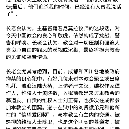
徒;最后，他们追杀我的时候，已经没有人替我说话
了”。
长老会认为，主基督藉着尼莫拉牧师的这段话，对
今天中国教会的良心和敬虔，依然构成了挑战、警
告和呼唤。长老会认为，教会对一切压制和强迫人
类良心自由的罪恶的漠视或沉默，最终将损害教会
的见证和福音使命。
长老会尤其考虑到，目前，成都和四川各地被政府
拘禁的良心犯中，有好几位来过本教会聚会或出席
礼拜。流浪汉陆大椿，上访者严文汉，维权作家谭
作人，维权人士黄晓敏，入狱前都是来过本教会的
慕道友。自贡的维权人士刘正有，也多次在成都参
加本教会的团契。遂宁在狱中的刘贤斌弟兄和他所
在的“信望爱团契”，与本教会有主内的交通。被
羁押的维权人士陈卫，也是这个团契的慕道友。被
逮捕的作家冉云飞，则是本教会会友的配偶。长老