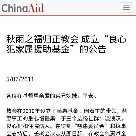
T
o
g
g
l
秋雨之福归正教会 成立“良心
e
n
犯家属援助基金”的公告
a
v
i
g
a
5/07/2011
t
i
o
各位在基督里亲爱的弟兄姊妹，平安。
n
教会在2010年设立了慈惠基金。因着主的带领，慈
惠事工的重心慢慢集中于三个边缘社群：流浪汉，
良心犯和住院病人。在得到“慈惠委员会”和执事
会支持后，长老会决定从即日起，在教会慈惠基金