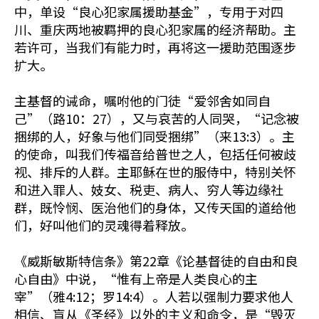
中，单设“良心犯家属援助基金”，专用于对四
川、重庆两地被羁押的良心犯家属的经济帮助。主
若许可，当我们有能力时，再将这一援助范围逐步
扩大。
主基督的诫命，嘱咐他的门徒“爱邻舍如同自
己”（路10：27），又与哀苦的人同哭，“记念被
捆绑的人，好象与他们同受捆绑”（来13:3）。主
的使命，叫我们传福音给普世之人，包括任何被歧
视、排斥的人群。主耶稣在世的服侍中，特别关怀
和进入罪人、妓女、税吏、病人、穷人等边缘社
群，既怜悯、医治他们的身体，又传天国的道给他
们，好叫他们的灵魂得着释放。
《威斯敏斯特信条》第22章《论基督徒的自由和良
心自由》中说，“惟有上帝是人类良心的主
宰”（雅4:12；罗14:4）。人若以强制力要求他人
相信、盲从《圣经》以外的主义和命令，是“毁灭