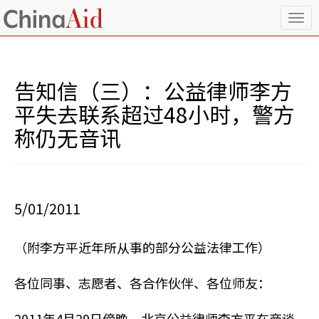
T
o
g
g
l
告知信（三）：公益律师李方
e
n
平失去联系超过48小时，警方
a
称仍无音讯
v
i
g
a
t
i
5/01/2011
o
n
（附李方平近年所从事的部分公益法律工作）
各位同事、志愿者、各合作伙伴、各位师友：
2011年4月29日傍晚，北京公益律师李方平在商谈