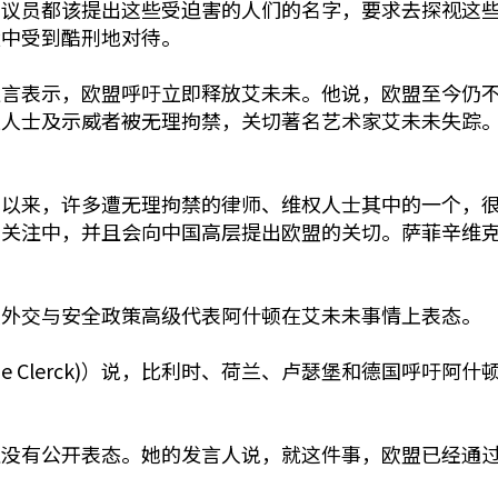
洲议员都该提出这些受迫害的人们的名字，要求去探视这
狱中受到酷刑地对待。
发言表示，欧盟呼吁立即释放艾未未。他说，欧盟至今仍
权人士及示威者被无理拘禁，关切著名艺术家艾未未失踪
月以来，许多遭无理拘禁的律师、维权人士其中的一个，
关注中，并且会向中国高层提出欧盟的关切。萨菲辛维克
盟外交与安全政策高级代表阿什顿在艾未未事情上表态。
 De Clerck)）说，比利时、荷兰、卢瑟堡和德国呼吁
直没有公开表态。她的发言人说，就这件事，欧盟已经通