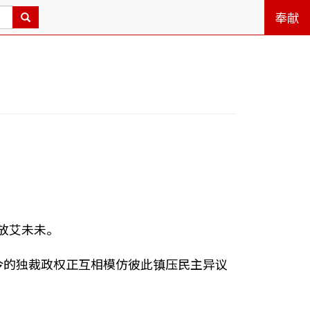
奉献
放艾未未。
今的独裁政权正互相模仿彼此镇压民主异议