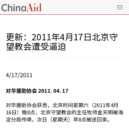
T
o
g
g
l
更新：2011年4月17日北京守
e
n
望教会遭受逼迫
a
v
i
g
a
4/17/2011
t
i
o
对华援助协会 2011. 04. 17
n
对华援助协会获悉，北京时间星期六（2011年4月
16日）晚8点，北京守望教会的主任牧师金天明被海
淀分局传唤，次日（星期天）早8点被送回家。