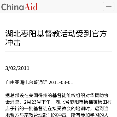
T
o
g
g
l
湖北枣阳基督教活动受到官方
e
n
冲击
a
v
i
g
a
3/02/2011
t
i
o
自由亚洲电台普通话 2011-03-01
n
据总部设在美国得州的基督徒维权组织对华援助协
会消息，2月23号下午，湖北省枣阳市杨档镇杨田村
店子街的一批基督徒在接受教会的培训时，遭到当
地警方与宗教管理部门的冲击。所有参加学习的人