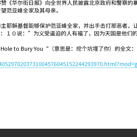
称赞《华尔街日报》向全世界人民披露北京政府和警察的
看望范亚峰全家及其母亲。
祷主耶稣基督能够保护范亚峰全家，并出手击打那恶者，
５：１０说：”为义受逼迫的人有福了，因为天国是他们
e to Bury You“（意思是：挖个坑埋了你）的全文：
01424052970203731004576045152244293970.html?mod=