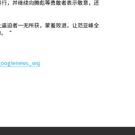
暴行，并继续向腾彪等勇敢者表示敬意，还
让逼迫者一无所获，蒙羞败退，让范亚峰全
的。“
googlenews_wsj