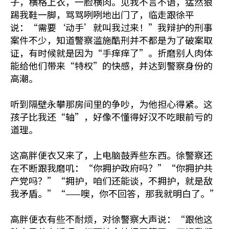
子，横格上衣，一脸横肉。见我不言不语，猛然狠
踢我鞋一脚，骂骂咧咧地出门了，临走跟徐平
说：“需要‘动手’就叫我过来！”我辩护的刑事
案件不少，知道警察滥施酷刑并不都是为了破案取
证，有时候就是因为“手痒痒了”。折磨别人肉体
能给他们带来“特权”的快感，并达到警察身份的
高潮。
听到隔壁永攀那房间里的争吵，为他担心得紧。这
孩子比我还“轴”，好像不懂得好汉不吃眼前亏的
道理。
这高胖便衣又来了，上电脑鼓弄些东西。徐警察还
在不断跟我磨叽：“你拥护政府吗？”“你拥护共
产党吗？”“拥护，咱们还能谈，不拥护，就是敌
我矛盾。”“——噢，你不回答，那我就明白了。”
高胖便衣有些不耐烦，对徐警察大声说：“跟他这