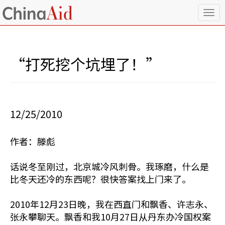
T
o
g
g
l
“打死挖个坑埋了！”
e
n
a
v
i
12/25/2010
g
a
t
作者：滕彪
i
o
n
话说冬至刚过，北京城冷风刺骨。我琢磨，什么是
比冬天还冷的东西呢？很快答案找上门来了。
2010年12月23日晚，我在西直门和飘香、许志永、
张永攀聊天。飘香和我10月27日从丹东办冷国权案