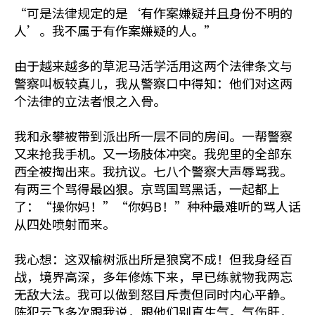
“可是法律规定的是‘有作案嫌疑并且身份不明的
人’。我不属于有作案嫌疑的人。”
由于越来越多的草泥马活学活用这两个法律条文与
警察叫板较真儿，我从警察口中得知：他们对这两
个法律的立法者恨之入骨。
我和永攀被带到派出所一层不同的房间。一帮警察
又来抢我手机。又一场肢体冲突。我兜里的全部东
西全被掏出来。我抗议。七八个警察大声辱骂我。
有两三个骂得最凶狠。京骂国骂黑话，一起都上
了：“操你妈！”“你妈B！”种种最难听的骂人话
从四处喷射而来。
我心想：这双榆树派出所是狼窝不成！但我身经百
战，境界高深，多年修炼下来，早已练就物我两忘
无敌大法。我可以做到怒目斥责但同时内心平静。
陈犯云飞多次跟我说，跟他们别真生气。气伤肝，