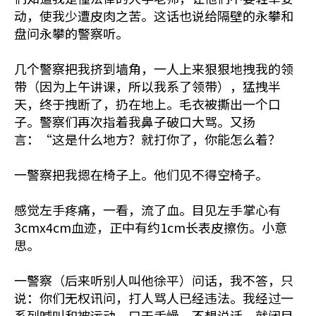
动，使我少遭皮肉之苦。这话也说给隔壁的永攀和
盘问永攀的警察听。
几个警察把我挤到墙角，一人上来狠狠地拽我的领
带（因为上午讲课，所以我系了领带），猛拽半
天，终于拽断了，扔在地上。毛衣被撕出一个口
子。警察们再次指着我鼻子破口大骂。又扬
言：“这是什么地方？就打你了，你能怎么着？
一警察把我摁在椅子上。他们见不得空椅子。
感觉左手疼痛，一看，流了血。目见左手掌心有
3cmx4cm血迹，正中有约1cm长表皮擦伤。小意
思。
一警察（后来听别人叫他徐平）问话，我不答，只
说：你们无权讯问，打人骂人已经违法。我经过一
系列喊叫和被运动，口干舌燥，不想说话，就闭目