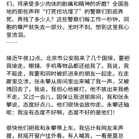
们，将承受多少肉体的剧痛和精神的折磨？全国各
地的那些声称“打死挖坑埋了”的警察们到底弄
死、弄残了多少人？这些警察们每工作一秒钟，同
胞的尊严就失去一部分。无时不刻。想到这里我心
里流泪。
……
接近午夜12点。北京市公安局来了几个国保，要把
我接走。眼镜、手机等物品都还给我了。我说，我
不能走，我要和同时被抓进来的朋友一起走。在走
廊里交涉。张永攀从房间里出来喊了我一声，又被
拽回去了。我说，我担心他被打，他不放出来我绝
不走。又过一会儿，国保让我进那房间，我和张永
攀说，态度好点儿，他们很快会放你走。永攀还轴
呢：我没有态度不好啊，态度不好的是他们！
很快他们把我和永攀带上车。我估计有网友来声
援，就摇开窗户往外看。有人喊我，一看是莫总