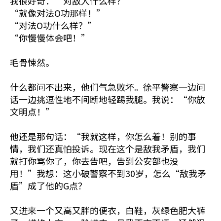
我很好奇：“对敌人什么样？”
“就像对法O功那样！”
“对法O功什么样？”
“你慢慢体会吧！”
毛骨悚然。
什么都问不出来，他们气急败坏。徐平警察一边问
话一边挑逗性地不间断地轻踢我腿。我说：“你放
文明点！”
他还是那句话：“我就这样，你怎么着！别的事
情，我们还真怕投诉。现在这个是敌我矛盾，我们
就打你骂你了，你去告吧，告到公安部也没
用！”我想：这小破警察不到30岁，怎么“敌我矛
盾”成了他的G点？
又进来一个又高又胖的便衣，白鞋，灰绿色肥大裤