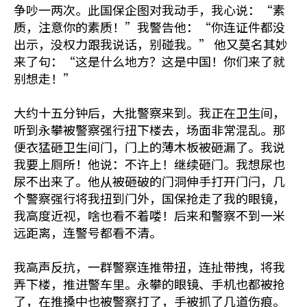
争吵一两次。此国保企图对我动手，我心说：“素
质，注意你的素质！”我警告他：“你连证件都没
出示，没权力跟我说话，别碰我。” 他又莫名其妙
来了句：“这是什么地方？这是中国！你们来了就
别想走！”
大约十五分钟后，大批警察来到。我正在卫生间，
听到永攀被警察强行扭下楼去，场面非常混乱。那
便衣猛砸卫生间门，门上的薄木板被砸漏了。我说
我要上厕所！他说：不许上！继续砸门。我想尿也
尿不出来了。他从被砸破的门洞伸手打开门闩，几
个警察强行将我扭到门外，国保抢走了我的眼镜，
我高度近视，啥也看不着喽！后来和警察不到一米
远距离，连警号都看不清。
我高声反抗，一群警察连推带扭，连扯带拽，将我
弄下楼，推进警车里。永攀的眼镜、手机也都被抢
了，在推搡中也被警察打了，手被抓了几道伤痕。