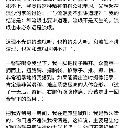
犯不上。我觉得这种精神值得众犯学习。又想起在
流沙河家的讨论：“与流氓要不要讲道理？”我的
结论是：和流氓也要讲道理。流氓不是天生的。流
氓也未必永远是流氓。
道理不光讲给流氓听，也将给众人听。和流氓不讲
道理，也就和流氓区别不开了。
一警察喝令我坐下，我一脚把椅子踢开。众警察一
拥而上，扭胳膊、摁脑袋、掐脖子、推、抓、拽，
非常粗暴地将我摁到。如果能调出当时摄像记录，
肯定是非常滑稽、难度系数极高的人体变形。（过
了一天后，臀部、右腿仍隐隐作痛，应该是此一回
合留下的战果。）
把我弄到另一房间，我在走廊里喊叫：我是教法律
的，你们违不违法我很清楚。这样说，主要是让他
们知道我是懂法律的大学老师，让他们不要轻举妄