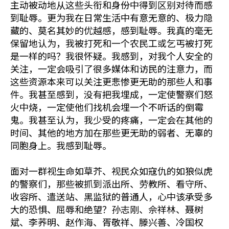
主动被动地从这些头衔和身份中得到区别对待而感
到耻辱。更为我在日常生活中有意无意的、极力隐
藏的、莫名其妙的优越感，感到耻辱。我真的毫无
保留地认为，我被打死和一个农民工或乞丐被打死
是一样的吗？我很怀疑。我感到，对我个人安全的
关注，一定会吸引了很多媒体和访民的注意力，而
这些资源本来可以关注更悲惨更无助的那些人和事
件。我甚至感到，没有把我埋成，一定使警察们怒
火中烧，一定使他们找机会埋一个不听话的倒霉
鬼。我甚至认为，我少受的疼痛，一定会在其他的
时间、其他的地方加在那些更无助的弱者、无辜的
同胞身上。我感到耻辱。
面对一群视生命如草芥、视民众如寇仇的如狼似虎
的警察们，那些被抓到派出所、劳教所、看守所、
收容所、遣送站、黑监狱的普通人，心中该承受多
大的恐惧、屈辱和绝望？孙志刚、佘祥林、聂树
斌、李荞明、赵作海、胥敬祥、滕兴善、冷国权