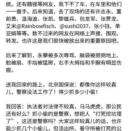
统。还有魏强等网友，我下不了车，在车里和他们
一一握手。后来知道，去了现场的还有许志永、董
前勇、温海波、张凯、黎雄兵、包龙军、张贾龙、
艾米@Rainbowfisch、@sushi2037、张小钰、单
亚娟等等。数不过来的网友在网络上声援、围观、
转发。也许这是我们很快被放出来的重要原因吧。
后来了解到，永攀被多次辱骂、脑袋被摁倒地上、
脸被扇、手指被猛掰，右手大拇指和手腕有明显伤
痕。
送我回家的路上，北京国保说：都像你这样较真
儿，警察没法工作了！得少抓多少小偷！
我回答：执法者对法律不较真，马马虎虎，那公民
还有好么？抓小偷的是警察，想把人“打死挖坑埋
了”，这还是警察吗？大家这样较真儿的话，也许
能少抓几个小偷儿，但派出所、看守所被打死的公