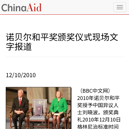
T
o
g
g
l
诺贝尔和平奖颁奖仪式现场文
e
n
字报道
a
v
i
g
a
12/10/2010
t
i
o
（BBC中文网）
n
2010年诺贝尔和平
奖授予中国异议人
士刘晓波。颁奖典
礼2010年12月10日
格林尼治标准时间