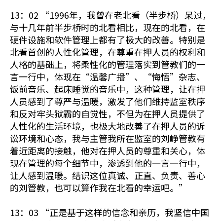
13：02 “1996年，我曾在老北看（半步桥）呆过，
与十几年前半步桥时的北看相比，现在的北看，在
硬件设施和软件管理上都有了极大的改善。特别是
北看首创的人性化管理，在尊重在押人员的权利和
人格的基础上，将柔性化的管理落实到管教们的一
言一行中，体现在“温馨广播”、“悔悟”杂志、
饭前音乐、起床睡觉的音乐中，这种管理，让在押
人员感到了尊严与温暖，激发了他们维持监室秩序
和反对牢头狱霸的自觉性，不但为在押人员提供了
人性化的生活环境，也极大地改善了在押人员的诉
讼环境和心态，我与主管我所在监室的刘峥管教有
着近距离的接触，他对在押人员的尊重和关心，体
现在管理的每个细节中，渗透到他的一言一行中，
让人感到温暖。结识这位真诚、正直、负责、善心
的刘管教，也可以算作我在北看的幸运吧。”
13：03 “正是基于这样的信念和亲历，我坚信中国