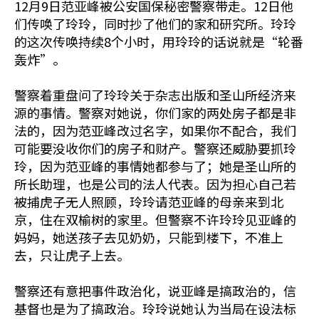
12月9日范亚峰被公安国保秘密警察带走。12日他
们传唤了玲玲，同时抄了他们的家和研究所。玲玲
的这次传唤持续8个小时，用玲玲的话说就是“轮番
轰炸”。
警察着重盘问了玲玲关于杂志出版和圣山所经济来
源的事情。警察对她说，你们家的两处房子都是非
法的，因为范亚峰改过名字，如果你不配合，我们
可能要没收你们的房子和财产。警察还威胁要抓玲
玲，因为范亚峰的事情她都参与了；她是圣山所的
所长助理，也是公司的法人代表。因为担心自己若
被捕虎子无人照顾，玲玲请范亚峰的母亲来到北
京，住在双榆树的家里。但警察不许玲玲见亚峰的
妈妈，她送孩子去见奶奶，只能到楼下，不准上
去，只让虎子上去。
警察还有意把事件政治化，说亚峰是搞政治的，信
基督也是为了搞政治。玲玲说她认为当局在设法标