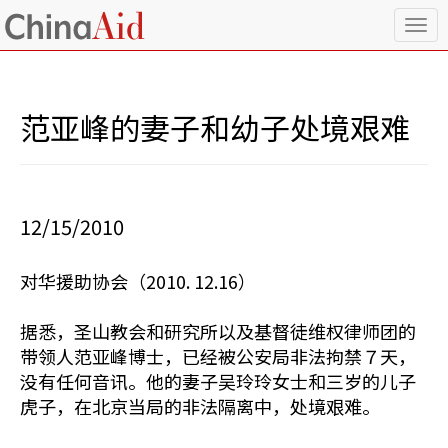
T
o
g
g
l
范亚峰的妻子和幼子处境艰难
e
n
a
v
i
12/15/2010
g
a
t
对华援助协会（2010. 12.16）
i
o
n
据悉，圣山教会和研究所以及基督徒维权律师团的
带领人范亚峰博士，已经被公安局非法拘禁７天，
没有任何音讯。他的妻子吴玲玲女士和三岁的儿子
虎子，在北京当局的非法隔离中，处境艰难。