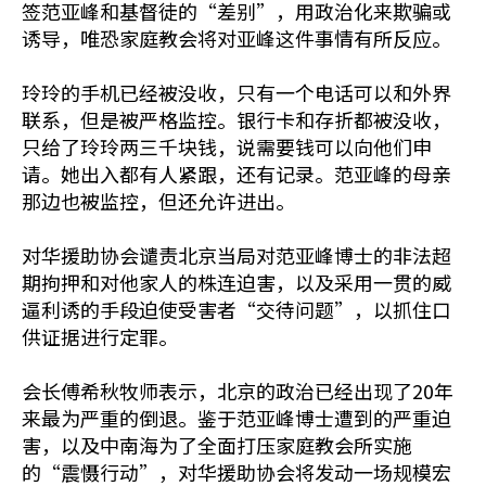
签范亚峰和基督徒的“差别”，用政治化来欺骗或
诱导，唯恐家庭教会将对亚峰这件事情有所反应。
玲玲的手机已经被没收，只有一个电话可以和外界
联系，但是被严格监控。银行卡和存折都被没收，
只给了玲玲两三千块钱，说需要钱可以向他们申
请。她出入都有人紧跟，还有记录。范亚峰的母亲
那边也被监控，但还允许进出。
对华援助协会谴责北京当局对范亚峰博士的非法超
期拘押和对他家人的株连迫害，以及采用一贯的威
逼利诱的手段迫使受害者“交待问题”，以抓住口
供证据进行定罪。
会长傅希秋牧师表示，北京的政治已经出现了20年
来最为严重的倒退。鉴于范亚峰博士遭到的严重迫
害，以及中南海为了全面打压家庭教会所实施
的“震慑行动”，对华援助协会将发动一场规模宏