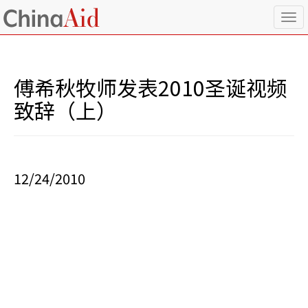
T
o
g
g
l
傅希秋牧师发表2010圣诞视频
e
n
致辞（上）
a
v
i
g
a
12/24/2010
t
i
o
n