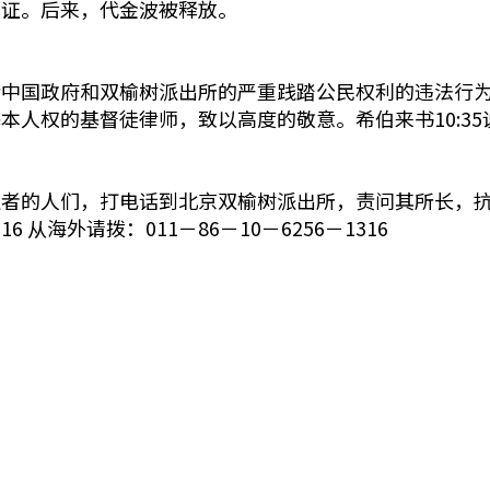
官证。后来，代金波被释放。
责中国政府和双榆树派出所的严重践踏公民权利的违法行
本人权的基督徒律师，致以高度的敬意。希伯来书10:3
迫者的人们，打电话到北京双榆树派出所，责问其所长，
6 从海外请拨：011－86－10－6256－1316