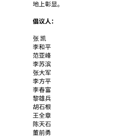
地上彰显。
倡议人：
张 凯
李和平
范亚峰
李苏滨
张大军
李方平
李春富
黎雄兵
胡石根
王全章
陈天石
董前勇