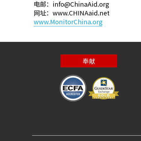
电邮：info@ChinaAid.org
网址：www.CHINAaid.net
www.MonitorChina.org
奉献