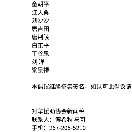
童朝平
江天勇
刘沙沙
唐吉田
唐荆陵
白东平
丁谷泉
刘 洋
粱景禄
本倡议继续征集签名，如认可此倡议请
对华援助协会新闻稿
联系人：傅希秋 马可
手机：267-205-5210