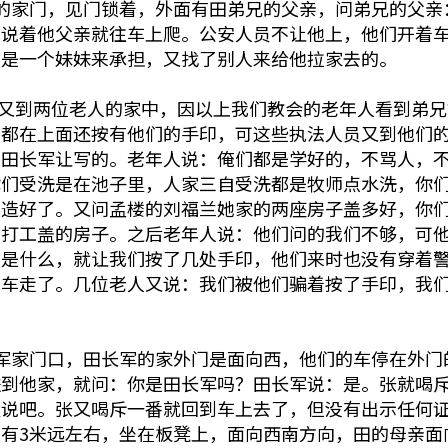
的家门，见门锁着，外面有田弟兄的父亲，问弟兄的父亲
。说着他父亲就往车上爬。公安人员不让他上，他们开着
都是一个妹妹来承担，又找了别人来给他拉家去的。
人员又到两位老人的家中，因以上我们教会的老年人看到弟
，都在上面还按有他们的手印，可这些执法人员又到他们
的田长军让写的。老年人说：俺们都是学好的，不骂人，
你们受洗是在池子里，人家三自受洗都是牧师点水洗，你
改造好了。又问孟楼的刘福兰她家的两座房子盖多好，你
人打工盖的房子。之后老年人说：他们问的我们不够，可
的是什么，就让我们按了几处手印，他们来时也没有穿着
开车走了。几位老人又说：我们被他们骗着按了手印，我
军家门口，田长军的家外门是面向西，他们的车停在外门
进到他家，就问：你是田长军吗？田长军说：是。张就喝
里说吧。张又喝斥一番就回到车上去了，但没有出示任何
有3米远左右，坐在板凳上，面向西南方向，田的母亲面