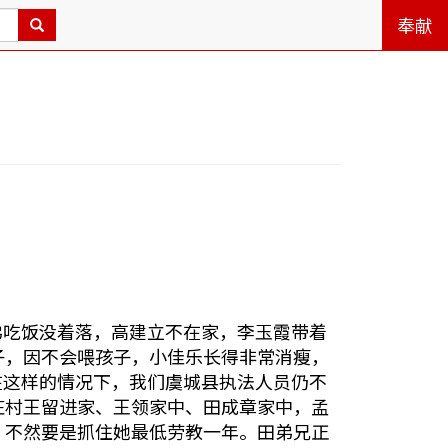
奉献
弟吃饭没着落，高建立不在家，李玉霞带着
子，因不会喂孩子，小佳乐长得非常消瘦，
在这样的情况下，我们虞城县执法人员仍不
庄村王留进家、王领家中、田成章家中，孟
，不然要是抓住她最低劳教一年。田弟兄正