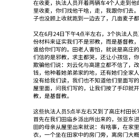
在收麦，执法人员开着两辆车4个人走到他
里收麦，你们找他干啥，走，我跟你们去
子也没顾上收就跑到一边去了，几亩麦子
又在6月24日下午4点半左右，3个执法
份材料来证实我们不是邪教，而是基督教
谁给你们写的。田老人害怕，就说是高庄
们信的是邪教，求主都哭，还让小孩信，
欺骗他们说：刘云化与高建立都不信了，
钱，他种着她弟弟家的地，还有她们全家
没有给我们读，我们也不知道他们里面写
屋里面，问我们写的，让我们按了手印就
教，是基督教。
这些执法人员5点半左右又到了高庄村田长
首先在我们田庙乡派出所出来的，张亚东
田的母亲从屋里出来就说：有啥事，在家
衣，一个坐在田家中的房门旁，离房门大概