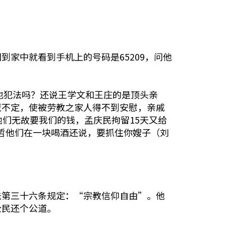
家中就看到手机上的号码是65209，问他
也犯法吗？还说王学文和王庄的是顶头亲
慌不定，使被劳教之家人得不到安慰，亲戚
们无故要我们的钱，孟庆民拘留15天又给
新哲他们在一块喝酒还说，要抓住你嫂子（刘
法第三十六条规定：“宗教信仰自由”。他
公民还个公道。