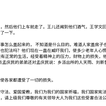
，然后他们上车就走了。王儿还闻到他们酒气，王学文回到
打了一下。
事怎么盖起来的， 不知道是什么目的。难道人家盖房子
事也犯法吗？他们现在一直在威吓我们，使多少老年人心
能有正常的生活，经受着精神上的压力，财物上的损失，他
上9点孟庆民的弟弟还对孟庆民说：乡派出所的人天雨、刘
活使各家都遭受了一切的损失。
纪守法、爱国爱教，我们为我们的国家祈福，我们国家宪
由，请上级我们尊敬的有关领导大人为我们这些受害合法