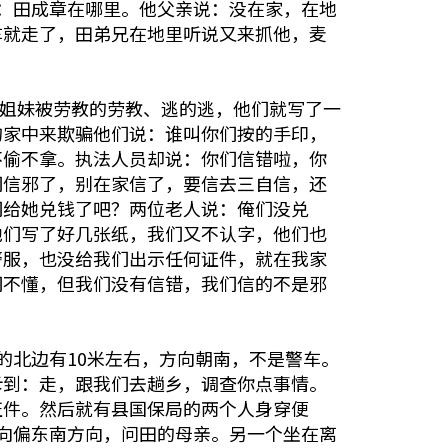
：田成章在哪里。他父亲说：没在家，在地
车就走了，田弟兄在地里听说又来抓他，麦
兄姐妹被劳教的劳教、逃的逃，他们就写了一
的家中来欺骗他们说：谁叫你们按的手印，
不偷不拿。执法人员却说：你们信错啦，你
们信邪了，别在家信了，要信去三自信，还
们给她兑钱了吧？两位老人说：俺们没兑
他们写了好几张纸，我们又不认字，他们也
警服，也没给我们出示任何证件，就在我家
们不懂，但我们没有信错，我们信的不是邪
的北边有10米左右，方向朝南，不是警车。
斥到：走，跟我们去趟乡，调查你点事情。
证件。然后就有县国保局的两个人身穿便
向偏东南方向，问田的母亲。另一个坐在离