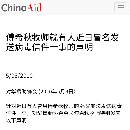
T
o
g
g
l
傅希秋牧师就有人近日冒名发
e
n
送病毒信件一事的声明
a
v
i
g
a
5/03/2010
t
i
o
对华援助协会 (2010年5月3日）
n
针对近日有人冒用傅希秋牧师的 名义非法发送病毒
信件一事，对华援助协会会长傅希秋牧师特别发表
以下声明：