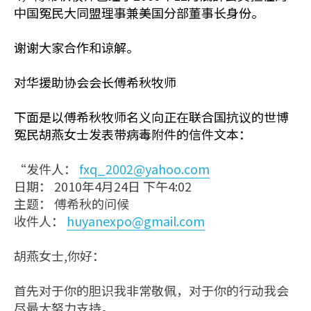
中国冤民大同盟理事兼美国分部董事长身份。
谢谢大家合作和谅解。
对华援助协会会长傅希秋牧师
下面是以傅希秋牧师名义向正在联合国抗议的世博
冤民胡燕女士发表带病毒附件的信件文本：
“发件人：
fxq_2002@yahoo.com
日期： 2010年4月24日 下午4:02
主题： 傅希秋的问候
收件人：
huyanexpo@gmail.com
胡燕女士,你好：
首先对于你的胆识我非常敬佩，对于你的行动我会
尽最大努力支持。