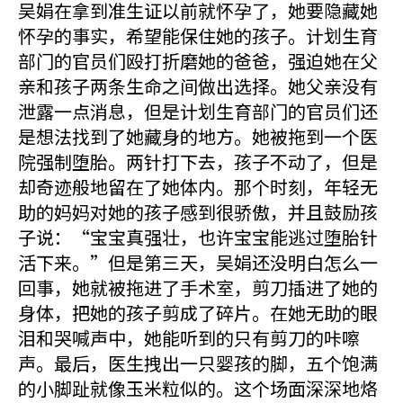
吴娟在拿到准生证以前就怀孕了，她要隐藏她
怀孕的事实，希望能保住她的孩子。计划生育
部门的官员们殴打折磨她的爸爸，强迫她在父
亲和孩子两条生命之间做出选择。她父亲没有
泄露一点消息，但是计划生育部门的官员们还
是想法找到了她藏身的地方。她被拖到一个医
院强制堕胎。两针打下去，孩子不动了，但是
却奇迹般地留在了她体内。那个时刻，年轻无
助的妈妈对她的孩子感到很骄傲，并且鼓励孩
子说：“宝宝真强壮，也许宝宝能逃过堕胎针
活下来。”但是第三天，吴娟还没明白怎么一
回事，她就被拖进了手术室，剪刀插进了她的
身体，把她的孩子剪成了碎片。在她无助的眼
泪和哭喊声中，她能听到的只有剪刀的咔嚓
声。最后，医生拽出一只婴孩的脚，五个饱满
的小脚趾就像玉米粒似的。这个场面深深地烙