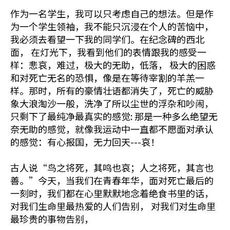
作为一名学生，我可以只考虑自己的想法。但是作
为一个学生领袖，我不能只沉浸在个人的苦恼中，
我必须去看望一下我的同学们。在纪念碑的西北
面， 在灯光下，我看到他们的表情跟我的感受一
样：悲哀，难过，极大的无助，低落， 极大的困惑
和对死亡无名的恐惧，像是在等待宰割的羊羔一
样。那时，所有的豪情壮语都消失了，死亡的威胁
象大浪淘沙一般，洗净了所以尘世的浮杂和吵闹，
只剩下了最纯净最真实的感觉: 那是一种多么绝望无
奈无助的感觉，就像我运动中一直都不愿面对承认
的感觉：有心报国，无力回天---哀！
古人说“鸟之将死，其鸣也哀；人之将死，其言也
善。”今天，当我们在青春年华，面对死亡最后的
一刻时，我们都在心里默默地念着绝食书里的话，
对我们生命里最热爱的人们告别， 对我们对生命里
最珍贵的事物告别，