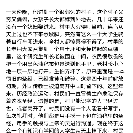
一天傍晚，他进到一个很偏远的村子。这个村子又
穷又偏僻，女孩子长大都嫁到外地去，几十年来还
没有一个媳妇娶进来。村里人穷得叮当响，连鸟从
天上过也不下来歇歇脚。突然有这么一个大学生骑
着自行车闯进来，全村人都惊喜得不得了。村里的
长老把大家召集到一个用土坯和麦梗搭起的草棚
里，这个研究生和长老被围在中间，农民很敬畏的
把一个用黑色油毡布包裹送到他手里。老村长小心
地一层一层地打开，生怕弄坏了，原来里面是 一本
很旧的圣经，已经发黄和破碎。这是四十年前解放
初期，外国传教士被迫离开中国时留下的。这些年
来，历经政治运动，村民们一直冒着生命危险保存
着这本圣经。遗憾的是，村里能识字的人已经过
世，或者离开了。村民们没有一个人能看书写字，
每次礼拜时，他们都是用手摸一下包在油毡里的圣
经，用手的触摸与上帝的灵进行沟通。现在终于这
么一个有知识有学问的大学生从天上掉下来，村民