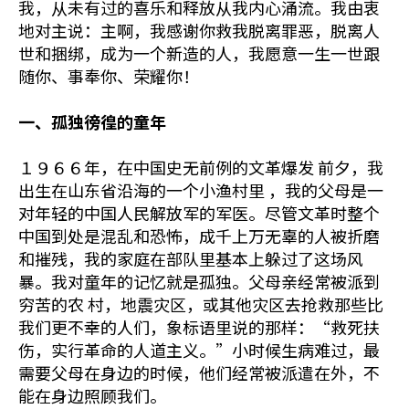
我，从未有过的喜乐和释放从我内心涌流。我由衷
地对主说：主啊，我感谢你救我脱离罪恶，脱离人
世和捆绑，成为一个新造的人，我愿意一生一世跟
随你、事奉你、荣耀你！
一、孤独徬徨的童年
１９６６年，在中国史无前例的文革爆发 前夕，我
出生在山东省沿海的一个小渔村里 ，我的父母是一
对年轻的中国人民解放军的军医。尽管文革时整个
中国到处是混乱和恐怖，成千上万无辜的人被折磨
和摧残，我的家庭在部队里基本上躲过了这场风
暴。我对童年的记忆就是孤独。父母亲经常被派到
穷苦的农 村，地震灾区，或其他灾区去抢救那些比
我们更不幸的人们，象标语里说的那样：“救死扶
伤，实行革命的人道主义。”小时候生病难过，最
需要父母在身边的时候，他们经常被派遣在外，不
能在身边照顾我们。