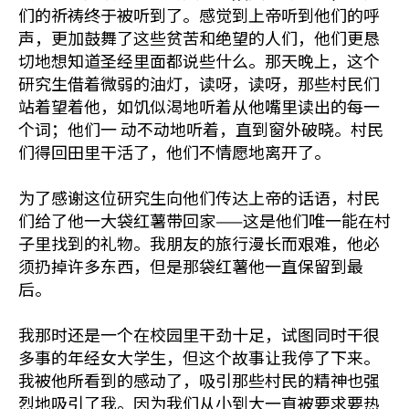
们的祈祷终于被听到了。感觉到上帝听到他们的呼
声，更加鼓舞了这些贫苦和绝望的人们，他们更恳
切地想知道圣经里面都说些什么。那天晚上，这个
研究生借着微弱的油灯，读呀，读呀，那些村民们
站着望着他，如饥似渴地听着从他嘴里读出的每一
个词；他们一 动不动地听着，直到窗外破晓。村民
们得回田里干活了，他们不情愿地离开了。
为了感谢这位研究生向他们传达上帝的话语，村民
们给了他一大袋红薯带回家——这是他们唯一能在村
子里找到的礼物。我朋友的旅行漫长而艰难，他必
须扔掉许多东西，但是那袋红薯他一直保留到最
后。
我那时还是一个在校园里干劲十足，试图同时干很
多事的年经女大学生，但这个故事让我停了下来。
我被他所看到的感动了，吸引那些村民的精神也强
烈地吸引了我。因为我们从小到大一直被要求要热