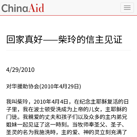
T
o
g
g
l
回家真好——柴玲的信主见证
e
n
a
v
i
4/29/2010
g
a
t
对华援助协会(2010年4月29日)
i
o
n
我叫柴玲，2010年4月4日，在纪念主耶稣复活的日
子里，我在波士顿受洗成为上帝的儿女，主耶稣的
门徒。我親爱的丈夫和孩子们以及众多的主内弟兄
姐妹一起见证了这一時刻。当牧师奉圣父、圣子、
圣灵的名为我施洗時，主的爱、神的灵立刻充满了