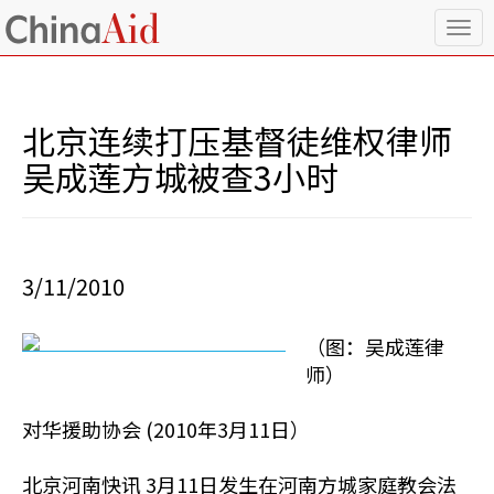
T
o
g
g
l
北京连续打压基督徒维权律师
e
n
吴成莲方城被查3小时
a
v
i
g
a
3/11/2010
t
i
o
（图：吴成莲律
n
师）
对华援助协会 (2010年3月11日）
北京河南快讯 3月11日发生在河南方城家庭教会法