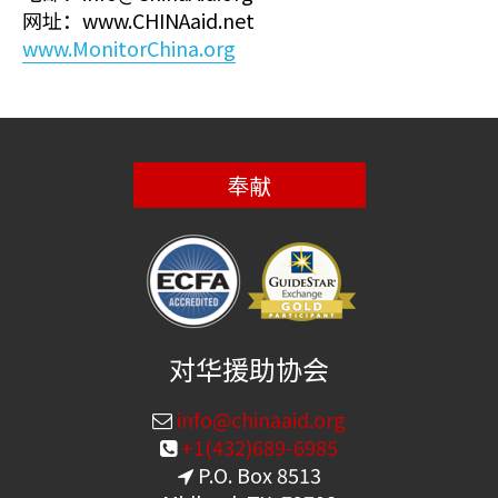
网址：www.CHINAaid.net
www.MonitorChina.org
奉献
对华援助协会
info@chinaaid.org
+1(432)689-6985
P.O. Box 8513