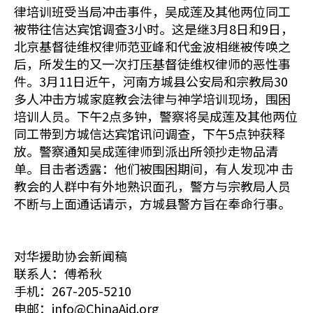
律培训班受当局冲击事件，吴成莲及其他两位同工
被带往信达宾馆调查3小时。这是继3月8日和9日，
北京基督徒维权律师范亚峰和代金波相继被传唤之
后，所发生的又一次打压基督徒维权律师的恶性事
件。3月11日近午，河南方城县公安局和宗教局30
多人冲击方城家庭教会法律与神学培训现场，围困
培训人员。下午2点多钟，警察将吴成莲及其他两位
同工带到方城信达宾馆讯问调查，下午5点钟获释
放。警察通知吴成莲律师到派出所领抄走物品清
单。目击者透露：他们被围困期间，有人发现冲 击
教会的人群中有外地熟识面孔，警方与宗教局人员
不断与上面通话请示，方城县警方旨在奉命行事。
对华援助协会新闻稿
联系人：傅希秋
手机：267-205-5210
电邮：info@ChinaAid.org