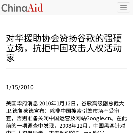
T
o
g
g
l
对华援助协会赞扬谷歌的强硬
e
n
立场，抗拒中国攻击人权活动
a
家
v
i
g
a
t
i
1/15/2010
o
n
美国华府消息 2010年1月12日，谷歌高级副总裁大
卫.德鲁蒙德宣布：除非中国搜索引擎市场不受审
查，否则准备关闭中国运营及网站Google.cn。在此
前的一项调查中发现，2008年12月，中国黑客针对
中国人权倡导者，攻击他们的G - mail帐号。