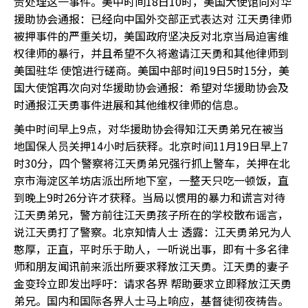
责处理这一事件。美中时间18日10时，美国大使馆向对华
援助协会通报：已经向中国外交部正式表达对 江天勇律师
被押事件的严重关切，美国政府坚决反对北京当局迫害维
权律师的暴行，并且希望不久将邀请江天勇和其他律师到
美国驻华 使馆进行磋商。美国中部时间19日5时15分，美
国大使馆再次向对华援助协会通报：希望对华援助协会及
时通报江天勇事件进展和其他维权律师的信息。
美中时间早上9点，对华援助协会得知江天勇弟兄在被当
地国保人员关押14小时后获释。北京时间11月19日早上7
时30分，四个警察将江天勇弟兄强行抓上警车，关押在北
京市海淀区羊坊店派出所地下室，一整天只吃一顿饭，直
到晚上9时26分许才获释。当局以惯用的暴力和谎言对待
江天勇弟兄，警方前往江天勇孩子所在的学校散布谣言，
说江天勇打了警察。北京知情人士 透露：江天勇弟兄为人
憨厚，正直，平时乐于助人，一听说出事，即有十多名律
师和朋友闻讯前来派出所要求释放江天勇。江天勇的妻子
金变玲立即发出呼吁：请求各界 帮助要求立即释放江天勇
弟兄。国内和国际各界人士马上响应，基督徒彻夜祷告。