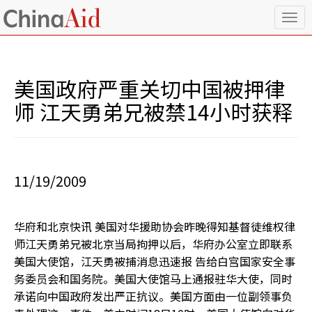
T
o
g
g
l
美国政府严重关切中国被押律
e
n
师 江天勇弟兄被禁14小时获释
a
v
i
g
a
11/19/2009
t
i
o
华府和北京快讯 美国对华援助协会昨晚得知基督徒维权律
n
师江天勇弟兄被北京当局拘押以后，华府办公室立即联系
美国大使馆，江天勇被捕消息迅速报 告给白宫国家安全事
务委员会和国务院。美国大使馆马上通报驻华大使，同时
承诺向中国政府发出严正抗议。美国方面由一位副领事负