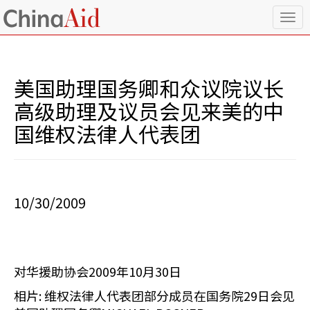
T
o
g
g
l
美国助理国务卿和众议院议长
e
n
高级助理及议员会见来美的中
a
国维权法律人代表团
v
i
g
a
t
i
10/30/2009
o
n
对华援助协会2009年10月30日
相片: 维权法律人代表团部分成员在国务院29日会见