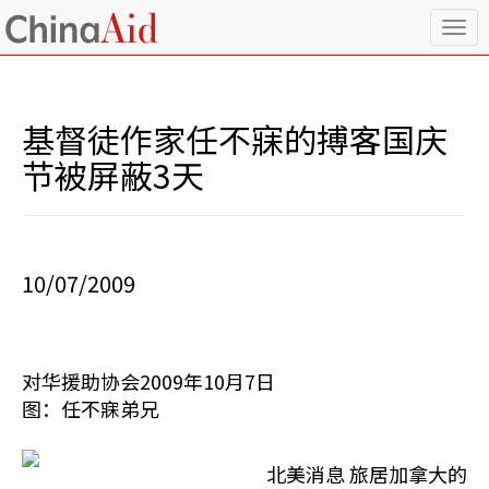
T
o
g
g
l
基督徒作家任不寐的搏客国庆
e
n
节被屏蔽3天
a
v
i
g
a
10/07/2009
t
i
o
n
对华援助协会2009年10月7日
图：任不寐弟兄
北美消息 旅居加拿大的