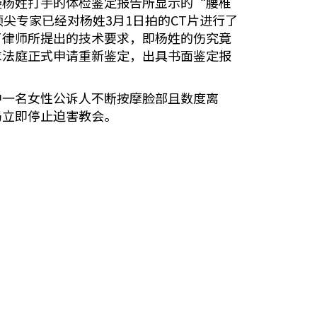
疑杨姓打手的体检鉴定报告所显示的“腰椎
尖专家已经对杨姓3月1日拍的CT片进行了
了律师所提出的技术要求，即杨姓的伤究竟
求法庭正式申请重新鉴定，出具书面鉴定报
中一名女性公诉人不断按摩脸部且数度离
局立即停止迫害教会。