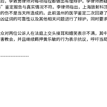
之后，李敦勇律师对每项指控都做出有理辩护。李律师质
伤”鉴定报告与真实情况不符。李律师指出，上海放射科顶
示的伤不是当天所造成的。此前温州的医学鉴定二次回避
帮凶证词的可靠性以及其他相关问题进行了辩护，同时要
会众对两位公诉人在法庭上交头接耳和嬉笑表示不满，其
迫害教会，并且继续羁押黄乐敏的行为表示抗议，呼吁当
------------------