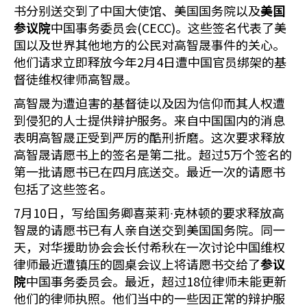
书分别送交到了中国大使馆、美国国务院以及
美国
参议院
中国事务委员会(CECC)。这些签名代表了美
国以及世界其他地方的公民对高智晟事件的关心。
他们请求立即释放今年2月4日遭中国官员绑架的基
督徒维权律师高智晟。
高智晟为遭迫害的基督徒以及因为信仰而其人权遭
到侵犯的人士提供辩护服务。来自中国国内的消息
表明高智晟正受到严厉的酷刑折磨。这次要求释放
高智晟请愿书上的签名是第二批。超过5万个签名的
第一批请愿书已在四月底送交。最近一次的请愿书
包括了这些签名。
7月10日，写给国务卿喜莱莉∙克林顿的要求释放高
智晟的请愿书已有人亲自送交到美国国务院。同一
天，对华援助协会会长付希秋在一次讨论中国维权
律师最近遭镇压的圆桌会议上将请愿书交给了
参议
院
中国事务委员会。最近，超过18位律师未能更新
他们的律师执照。他们当中的一些因正常的辩护服