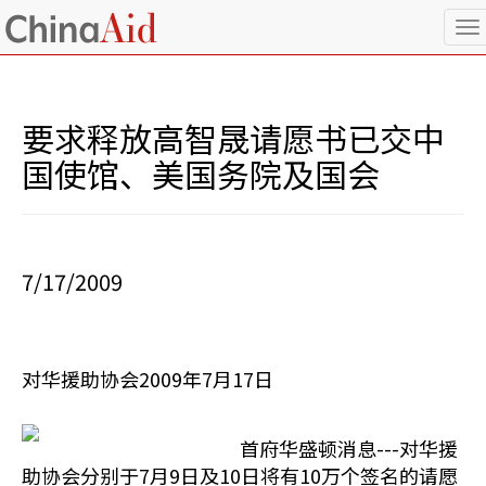
T
o
g
g
l
要求释放高智晟请愿书已交中
e
n
国使馆、美国务院及国会
a
v
i
g
a
7/17/2009
t
i
o
n
对华援助协会2009年7月17日
首府华盛顿消息---对华援
助协会分别于7月9日及10日将有10万个签名的请愿