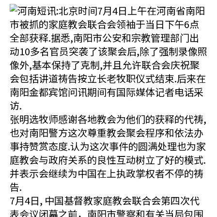
河南短讯:北京时间7月4日上午在河南省南阳
市被抓的家庭教会联合会领袖于当日下午6点
全部获释.据悉,南阳市公安和宗教管理部门出
动10多名官员突袭了该聚会后,除了强制录像照
像外,基本保持了克制,并且允许联合会庆祝聚
会包括讲道祷告按立长老牧职仪式结束.后来在
南阳金都宾馆问讯期间有国际媒体记者电话采
访.
张明选牧师感谢各地教会为他们的获释的代祷,
也对南阳警方这次尊重教会聚会程序和依法办
事持赞赏态度.认为这次事件的圆满处理也为家
庭教会与政府关系的良性互动树立了好的模式.
并表示会继续为中国在上执政掌权者不停的祷
告.
7月4日, 中国基督教家庭教会联合会第四次代
表会议闭幕之前，南阳市警察和有关当局包围