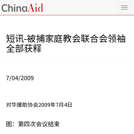
T
o
g
g
l
短讯-被捕家庭教会联合会领袖
e
n
全部获释
a
v
i
g
a
7/04/2009
t
i
o
n
对华援助协会2009年7月4日
图：第四次会议结束