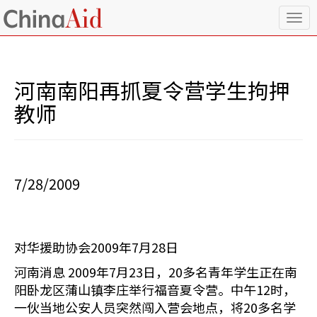
T
o
g
g
l
河南南阳再抓夏令营学生拘押
e
n
教师
a
v
i
g
a
7/28/2009
t
i
o
n
对华援助协会2009年7月28日
河南消息 2009年7月23日，20多名青年学生正在南
阳卧龙区蒲山镇李庄举行福音夏令营。中午12时，
一伙当地公安人员突然闯入营会地点，将20多名学