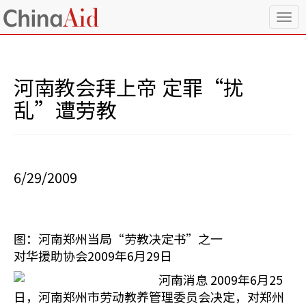
T
o
g
g
l
河南教会拜上帝 定罪“扰
e
n
乱”遭劳教
a
v
i
g
a
6/29/2009
t
i
o
n
图：河南郑州当局“劳教决定书”之一
对华援助协会2009年6月29日
河南消息 2009年6月25
日，河南郑州市劳动教养管理委员会决定，对郑州