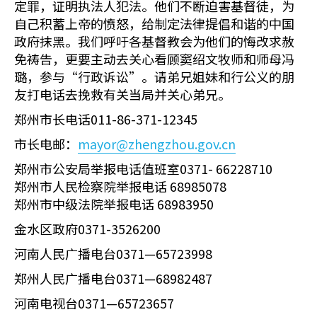
定罪，证明执法人犯法。他们不断迫害基督徒，为
自己积蓄上帝的愤怒，给制定法律提倡和谐的中国
政府抹黑。我们呼吁各基督教会为他们的悔改求赦
免祷告，更要主动去关心看顾窦绍文牧师和师母冯
璐，参与“行政诉讼”。请弟兄姐妹和行公义的朋
友打电话去挽救有关当局并关心弟兄。
郑州市长电话011-86-371-12345
市长电邮：
mayor@zhengzhou.gov.cn
郑州市公安局举报电话值班室0371- 66228710
郑州市人民检察院举报电话 68985078
郑州市中级法院举报电话 68983950
金水区政府0371-3526200
河南人民广播电台0371—65723998
郑州人民广播电台0371—68982487
河南电视台0371—65723657