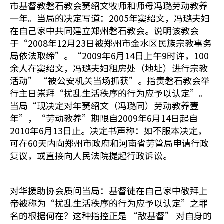
市基督教磐石教会窦绍文牧师和师母冯璐劳动教养
一年。当局的决定写道：2005年窦绍文，冯璐夫妇
在自己家中共同建立郑州磐石教会。说明该教会
于“2008年12月23日被郑州市金水区民族宗教事务
局依法取缔”。“2009年6月14日上午9时许，100
余人在窦绍文，冯璐夫妇租房处（地址）进行宗教
活动” “被公安机关当场抓获”。指责磐石教会举
行主日崇拜“扰乱生活秩序的行为应予以认定”。
当局“现决定对年窦绍文（冯璐同）劳动教养壹
年”，“劳动教养”期限自2009年6月14日起自
2010年6月13日止。决定书声称：如不服本决定，
可在60天内向郑州市政府和河南省劳管局申请行政
复议，或直接向人民法院提起行政诉讼。
对华援助协会质问当局：基督徒在自己家中敬拜上
帝被称为“扰乱生活秩序的行为应予以认定”之罪
名的根据何在？这种指控正是 “敌基督” 对自身的