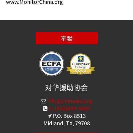
www.MonitorChina.org
奉献
对华援助协会
info@chinaaid.org
+1(432)689-6985
P.O. Box 8513
Midland, TX, 79708