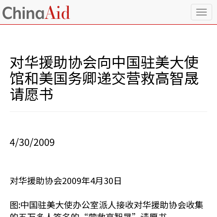
T
o
g
g
l
对华援助协会向中国驻美大使
e
n
馆和美国务卿递交营救高智晟
a
请愿书
v
i
g
a
t
i
4/30/2009
o
n
对华援助协会2009年4月30日
图:中国驻美大使办公室派人接收对华援助协会收集
的五万多人签名的“营救高智晟”请愿书