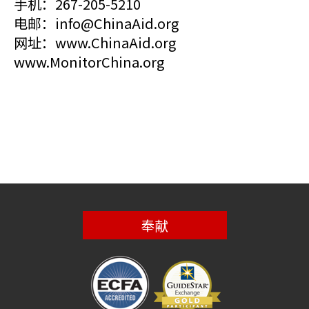
手机：267-205-5210
电邮：info@ChinaAid.org
网址：www.ChinaAid.org
www.MonitorChina.org
奉献