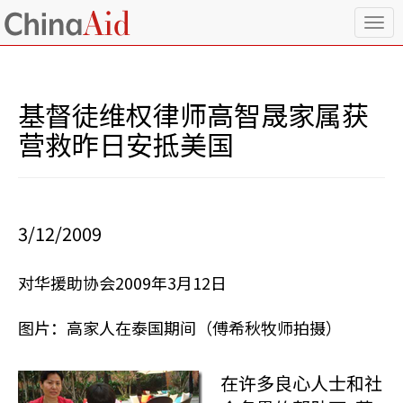
T
o
g
g
l
基督徒维权律师高智晟家属获
e
n
营救昨日安抵美国
a
v
i
g
a
3/12/2009
t
i
o
对华援助协会2009年3月12日
n
图片：高家人在泰国期间（傅希秋牧师拍摄）
在许多良心人士和社