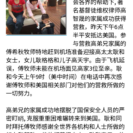
会各界的帮助下, 著
名基督徒维权律师高
智晟的家属成功获得
营救，昨天下午6点
半平安抵达美国。参
与营救高弟兄家属的
傅希秋牧师特地赶到机场准备迎接高太太耿和
女士，女儿耿格格和儿子高天宇。由于飞机延
误，傅牧师未能在机场面见高家3位至亲。耿
和今天上午9时（美中时间）在电话中再次感
谢傅牧师和美国相关部门对他们的营救所做的
一切努力。
高弟兄的家属成功地摆脱了国保安全人员的严
密盯睄, 克服重重困难辗转来到美国。耿和同
时拜托傅牧师感谢全世界各机构和人士所做的