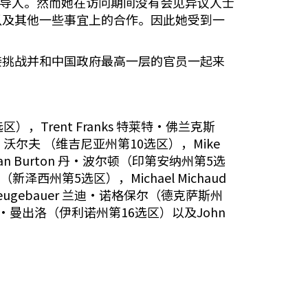
领导人。然而她在访问期间没有会见异议人士
以及其他一些事宜上的合作。因此她受到一
接挑战并和中国政府最高一层的官员一起来
选区），Trent Franks 特莱特·佛兰克斯
克·沃尔夫 （维吉尼亚州第10选区），Mike
n Burton 丹·波尔顿（印第安纳州第5选
（新泽西州第5选区），Michael Michaud
eugebauer 兰迪·诺格保尔（德克萨斯州
o多纳德·曼出洛（伊利诺州第16选区）以及John