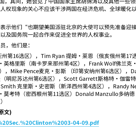
问中国，其间，她会见了中国国家主席胡锦涛以及其他一些
犯人权现象的关心不应该干涉两国在经济危机、全球暖化
还表示他们“也期望美国派驻北京的大使可以预先准备迎
卿以及国务院一起合作来促进全世界的人权事业。
议员，他们是：
夕法尼亚州第16选区），Tim Ryan 提姆·莱恩（俄亥俄州第17
 包伯·英格里斯（南卡罗来那州第4区），Frank Wolf佛兰
，Mike Pence麦克·彭斯 （印第安纳州第6选区），Da
赫曼（明尼苏达州第6选区），Scott Garrett斯格特·伽雷特
Smith 克里斯·史密斯（新泽西州第4选区），Randy N
莎达斯·莫考特（密西根州第11选区）Donald Manzull
区）
原文
)
o%20Sec.%20Clinton%2003-04-09.pdf