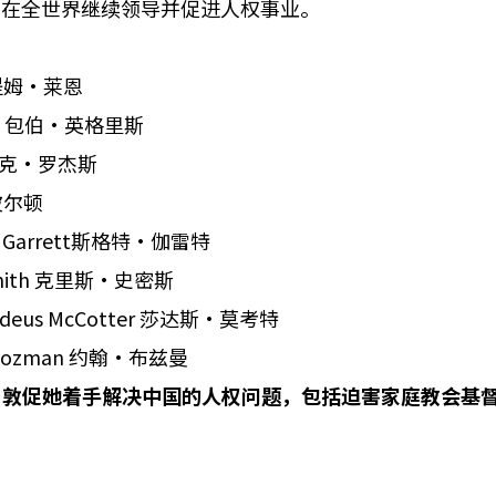
国在全世界继续领导并促进人权事业。
an 提姆·莱恩
glis 包伯·英格里斯
rs麦克·罗杰斯
·波尔顿
tt Garrett斯格特·伽雷特
 Smith 克里斯·史密斯
ddeus McCotter 莎达斯·莫考特
Boozman 约翰·布兹曼
，敦促她着手解决中国的人权问题，包括迫害家庭教会基