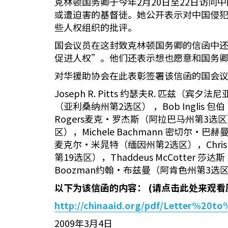
克林顿国务卿于今年2月20日至22日访
或遭迫害的基督徒。她公开表示对中国侵
些人权组织的批评。
国会议员在这封致克林顿国务卿的信函中
促进人权”。他们还表示想也愿意和国务
对华援助协会在此表彰签署该信函的国会
Joseph R. Pitts 约瑟夫R. 匹兹（宾
（亚利桑纳州第2选区） ，Bob Inglis
Rogers麦克·罗杰斯（阿拉巴马州第3选区）
区），Michele Bachmann 密切尔·巴
麦克尔·米晁特（缅因州第2选区），Chris 
第19选区），Thaddeus McCotter 
Boozman约翰·布兹曼（阿肯色州第3选
以下为该信函的内容：
(
请点击此处来观看
http://chinaaid.org/pdf/Letter%20t
2009年3月4日