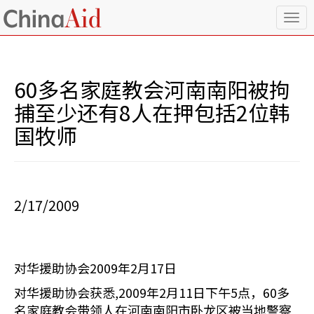
T
o
g
g
l
60多名家庭教会河南南阳被拘
e
n
捕至少还有8人在押包括2位韩
a
国牧师
v
i
g
a
t
i
2/17/2009
o
n
对华援助协会2009年2月17日
对华援助协会获悉,2009年2月11日下午5点，60多
名家庭教会带领人在河南南阳市卧龙区被当地警察