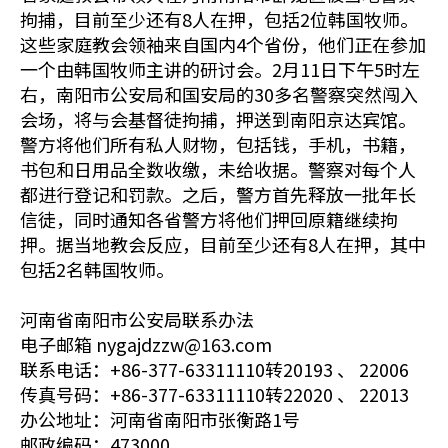
拘捕，目前至少还有8人在押，包括2位韩国牧师。
这些家庭教会领袖来自国内4个省份，他们正在参加
一个由韩国牧师主讲的研讨会。2月11日下午5时左
右，南阳市公安局和国安局的30多名警察突然闯入
会场，将与会基督徒拘捕，押送到南阳京达宾馆。
警方将他们所有私人财物，包括钱，手机，书籍，
书包和日用品全数收缴，未给收据。警察对每个人
都进行登记和罚款。之后，警方首先释放一批年长
信徒，同时通知各省警方将他们押回原籍继续拘
押。据当地教会反应，目前至少还有8人在押，其中
包括2名韩国牧师。
河南省南阳市公安局联系办法
电子邮箱 nygajdzzw@163.com
联系电话：+86-377-63311110转20193 、 22006
传真号码：+86-377-63311110转22020 、 22013
办公地址：河南省南阳市张衡路1号
邮政编码：473000