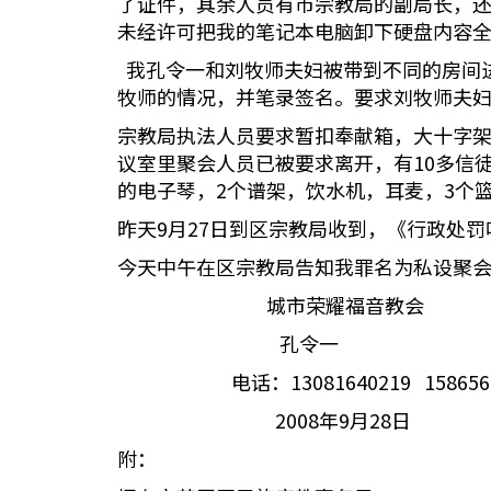
了证件，其余人员有市宗教局的副局长，还
未经许可把我的笔记本电脑卸下硬盘内容
我孔令一和刘牧师夫妇被带到不同的房间
牧师的情况，并笔录签名。要求刘牧师夫
宗教局执法人员要求暂扣奉献箱，大十字架
议室里聚会人员已被要求离开，有10多信
的电子琴，2个谱架，饮水机，耳麦，3个
昨天9月27日到区宗教局收到，《行政处
今天中午在区宗教局告知我罪名为私设聚会
城市荣耀福音教会
孔令一
电话：13081640219 1586564
2008年9月28日
附：