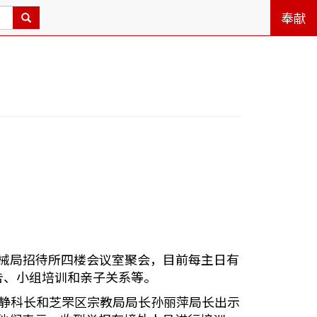
奉献
市机械局招待所四楼会议室聚会，目前每主日有
祷告、小组培训和亲子关系等。
局孙静科长和芝罘区宗教局局长孙丽萍局长出示