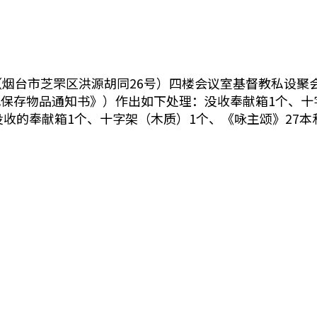
烟台市芝罘区洪源胡同26号）四楼会议室基督教私设聚
保存物品通知书》）作出如下处理：没收奉献箱1个、十字
没收的奉献箱1个、十字架（木质）1个、《咏主颂》27