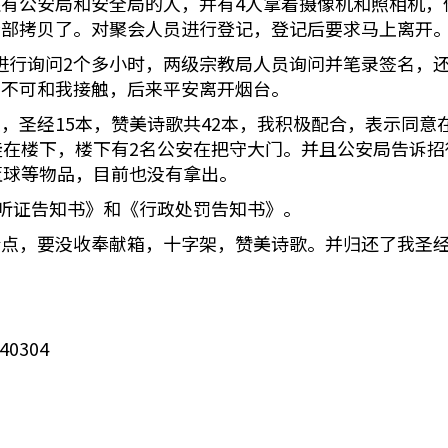
有公安局和安全局的人，并有4人拿着摄像机和照相机，
全部拷贝了。对聚会人员进行登记，登记后要求马上离开
进行询问2个多小时，两级宗教局人员询问并笔录签名，
妇不可和我接触，后来平安离开烟台。
，圣经15本，赞美诗歌共42本，我积极配合，表示同意
徒在楼下，楼下有2名公安在把守大门。并且公安局告诉
篮球等物品，目前也没有拿出。
罚听证告知书》和《行政处罚告知书》。
点，要没收奉献箱，十字架，赞美诗歌。并归还了我圣经
0304