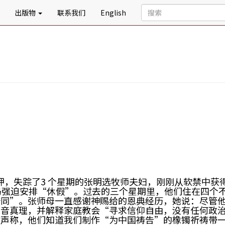
出版物
联系我们
English
押，失踪了3 个星期的张明选牧师夫妇，刚刚从软禁中获
局强迫安排“休假”。过去的三个星期里，他们住在四个不
同”。张师母一直感谢神赐给的恩典经历，她说：尽管他们
福音真理，并解释家庭教会“寻求信仰自由，没有任何政
声称，他们知道我们制作“为中国祷告”的橡镯祈祷带一事