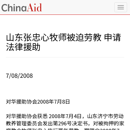
T
o
g
g
l
山东张忠心牧师被迫劳教 申请
e
n
法律援助
a
v
i
g
a
7/08/2008
t
i
o
n
对华援助协会2008年7月8日
对华援助协会获悉 2008年7月4日，山东济宁市劳动
教养管理委员会发出第296号决定书，对被拘押的家