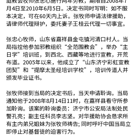
庭教会牧师张忠心施行两年劳教，期限自2008年7
月4日至2010年6月5日。决定书同时写明：如不服
本决定，可在60天内上诉。张牧师申请法律援助，
请律师代理辩护，委托妻子王桂云代理一切事宜。
张忠心牧师，山东省嘉祥县金屯镇河清口村人。当
局指控他参加邪教组织“全范围教会”，举办“主
日学”培训班，到西北、西藏等地进行宣教，开荒
布道。2005年以来，他成立了“山东济宁彩虹宣教
团契”和“提摩太圣经培训学校”，培训传道人并
颁发毕业证书。
张牧师接到当局的决定书后，当天申请聆询。当局
通知他于2008年8月14日11时，在嘉祥县看守所参
加聆询。该案的聆询委员：济宁市公安局法制处民
警孔亮；副主任科员李志坚。对华援助协会恳求所
有主内弟兄姐妹为张牧师祷告; 同时呼吁中国当局立
即停止对基督徒的迫害行为。